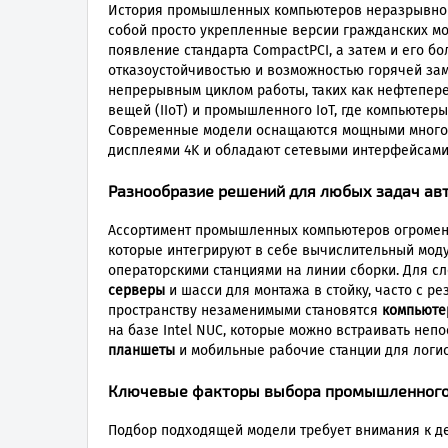
История промышленных компьютеров неразрывно с
собой просто укрепленные версии гражданских мо
появление стандарта CompactPCI, а затем и его б
отказоустойчивостью и возможностью горячей зам
непрерывным циклом работы, таких как нефтепер
вещей (IIoT) и промышленного IoT, где компьютер
Современные модели оснащаются мощными многояде
дисплеями 4K и обладают сетевыми интерфейсами 
Разнообразие решений для любых задач ав
Ассортимент промышленных компьютеров огромен,
которые интегрируют в себе вычислительный моду
операторскими станциями на линии сборки. Для с
серверы
и шасси для монтажа в стойку, часто с 
пространству незаменимыми становятся
компьютер
на базе Intel NUC, которые можно встраивать не
планшеты
и мобильные рабочие станции для логис
Ключевые факторы выбора промышленного
Подбор подходящей модели требует внимания к де