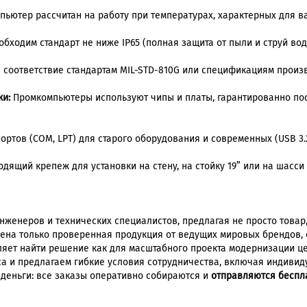
пьютер рассчитан на работу при температурах, характерных для ва
бходим стандарт не ниже IP65 (полная защита от пыли и струй вод
соответствие стандартам MIL-STD-810G или спецификациям произ
ки:
Промкомпьютеры используют чипы и платы, гарантированно пост
ртов (COM, LPT) для старого оборудования и современных (USB 3.2,
ящий крепеж для установки на стену, на стойку 19” или на шасси 
женеров и технических специалистов, предлагая не просто товар
влена только проверенная продукция от ведущих мировых брендов
ляет найти решение как для масштабного проекта модернизации це
а и предлагаем гибкие условия сотрудничества, включая индивид
 деньги: все заказы оперативно собираются и
отправляются беспл