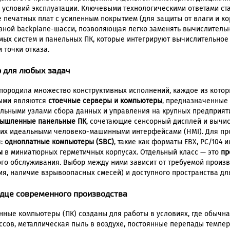
 условий эксплуатации. Ключевыми технологическими ответами ст
е печатных плат с усиленным покрытием (для защиты от влаги и к
вной backplane-шасси, позволяющая легко заменять вычислительн
мых систем и панельных ПК, которые интегрируют вычислительное
 точки отказа.
 для любых задач
родила множество конструктивных исполнений, каждое из котор
ными являются
стоечные серверы и компьютеры
, предназначенные
льными узлами сбора данных и управления на крупных предприятия
ышленные панельные ПК
, сочетающие сенсорный дисплей и вычи
ает их идеальными человеко-машинными интерфейсами (HMI). Для 
я:
одноплатные компьютеры (SBC)
, такие как форматы EBX, PC/104 
ы
в миниатюрных герметичных корпусах. Отдельный класс — это
пр
вого обслуживания. Выбор между ними зависит от требуемой произ
я, наличие взрывоопасных смесей) и доступного пространства дл
це современного производства
ные компьютеры (ПК) созданы для работы в условиях, где обычна
ссов, металлическая пыль в воздухе, постоянные перепады темпер