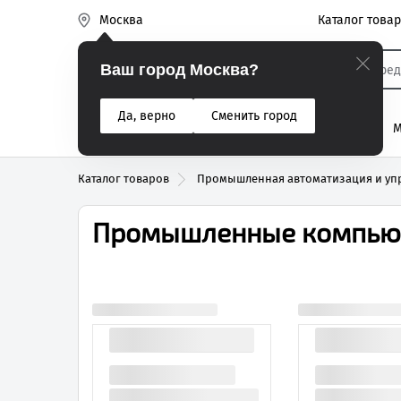
Каталог това
Москва
Эиком
Ваш город Москва?
Да, верно
Сменить город
% Акции
Разъемы
Реле
Вентиляторы
М
Реле электром
Каталог товаров
Промышленная автоматизация и уп
Промышленные компью