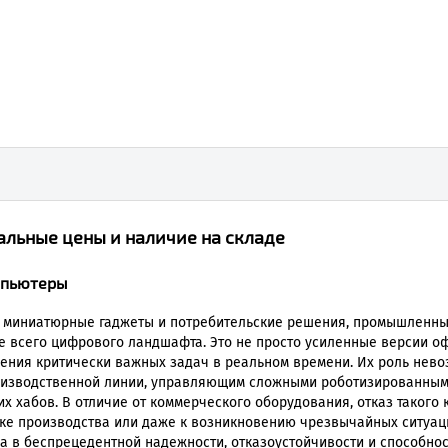
льные цены и наличие на складе
мпьютеры
ют миниатюрные гаджеты и потребительские решения, промышленн
е всего цифрового ландшафта. Это не просто усиленные версии 
ния критически важных задач в реальном времени. Их роль нево
оизводственной линии, управляющим сложными роботизированны
х хабов. В отличие от коммерческого оборудования, отказ такого
вке производства или даже к возникновению чрезвычайных ситуаци
 а в беспрецедентной надежности, отказоустойчивости и способнос