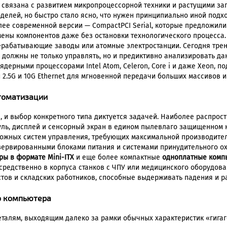
вязана с развитием микропроцессорной техники и растущими за
делей, но быстро стало ясно, что нужен принципиально иной под
олее современной версии — CompactPCI Serial, которые предложил
ены компонентов даже без остановки технологического процесса. 
ерабатывающие заводы или атомные электростанции. Сегодня трен
ы должны не только управлять, но и предиктивно анализировать да
рными процессорами Intel Atom, Celeron, Core i и даже Xeon, п
2.5G и 10G Ethernet для мгновенной передачи больших массивов 
томатизации
 и выбор конкретного типа диктуется задачей. Наиболее распро
ль, дисплей и сенсорный экран в едином пылевлаго защищенном ко
ложных систем управления, требующих максимальной производите
резервированными блоками питания и системами принудительного о
ы в формате Mini-ITX
и еще более компактные
одноплатные комп
посредственно в корпуса станков с ЧПУ или медицинского оборудо
тов и складских работников, способные выдерживать падения и ра
 компьютера
талям, выходящим далеко за рамки обычных характеристик «гигаг