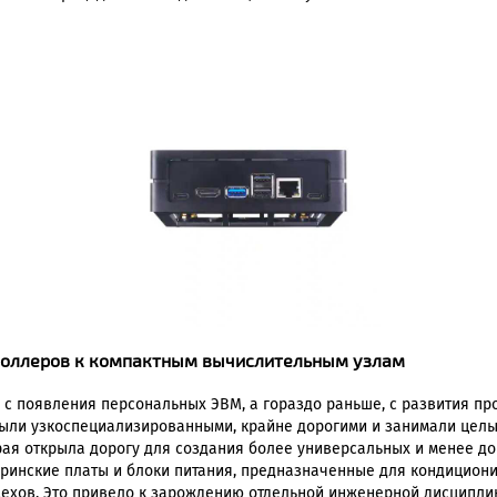
роллеров к компактным вычислительным узлам
 появления персональных ЭВМ, а гораздо раньше, с развития пр
 были узкоспециализированными, крайне дорогими и занимали це
орая открыла дорогу для создания более универсальных и менее 
теринские платы и блоки питания, предназначенные для кондици
цехов. Это привело к зарождению отдельной инженерной дисципли