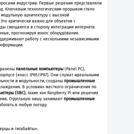
просами индустрии. Первые решения представляли
ход. Ключевым технологическим прорывом стало
и модульную архитектуру с высокой
Это критически важно для объектов с
ды смещаются в сторону интеграции интернета
нные, прогнозируя износ оборудования.
оддерживают работу с несколькими независимыми
информации.
странены
панельные компьютеры
(Panel PC),
рпусе (класс IP65/IP67). Они служат идеальными
льности и модульности, созданы
промышленные
хлаждения. В условиях жесткого ограничения по
ьютеры (SBC)
, такие как Raspberry Pi или решения
вания. Отдельную нишу занимают
промышленные
ботать в любую погоду.
ерцы и гигабайты».