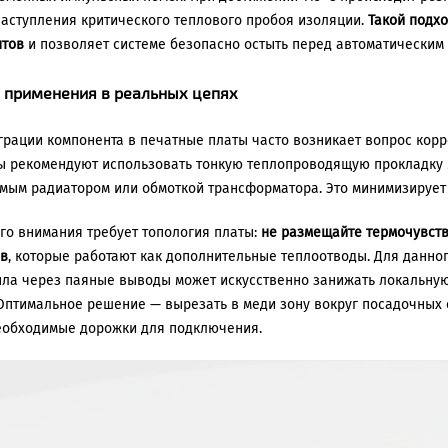
наступления критического теплового пробоя изоляции.
Такой подхо
нтов
и позволяет системе безопасно остыть перед автоматическим
применения в реальных цепях
грации компонента в печатные платы часто возникает вопрос корре
 рекомендуют использовать тонкую теплопроводящую прокладку 
ым радиатором или обмоткой трансформатора. Это минимизирует 
го внимания требует топология платы:
не размещайте термочувст
ов
, которые работают как дополнительные теплоотводы. Для данного
пла через паяные выводы может искусственно занижать локальну
Оптимальное решение — вырезать в меди зону вокруг посадочных о
еобходимые дорожки для подключения.