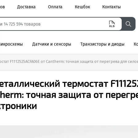
ров
Доставка
Оплата
Кешбэк
Контакты
икросхемы
Датчики и сенсоры
Транзисторы и диоды
К
агнитные
стат F1112525ACFA06E от Cantherm: точная защита от перегрева для сил
еталлический термостат F11125
herm: точная защита от перегр
ктроники
6