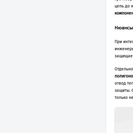
цепь до 
компоне
Нюансы 
При инте
инженеры
защищаем
Отдельно
полигон
отвод те
защиты. 
только н