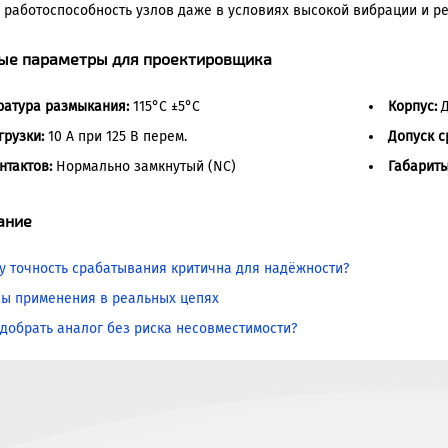
 работоспособность узлов даже в условиях высокой вибрации и ре
ые параметры для проектировщика
ратура размыкания:
115°C ±5°C
Корпус:
Д
грузки:
10 А при 125 В перем.
Допуск с
нтактов:
Нормально замкнутый (NC)
Габариты
ание
у точность срабатывания критична для надёжности?
ы применения в реальных цепях
одобрать аналог без риска несовместимости?