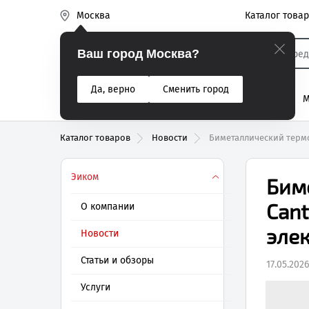
Каталог това
Москва
Эиком
Ваш город Москва?
Да, верно
Сменить город
% Акции
Разъемы
Реле
Вентиляторы
М
Реле электром
Каталог товаров
Новости
Биметаллический термо
Эиком
Бим
Cant
О компании
эле
Новости
Статьи и обзоры
17.05.202
Услуги