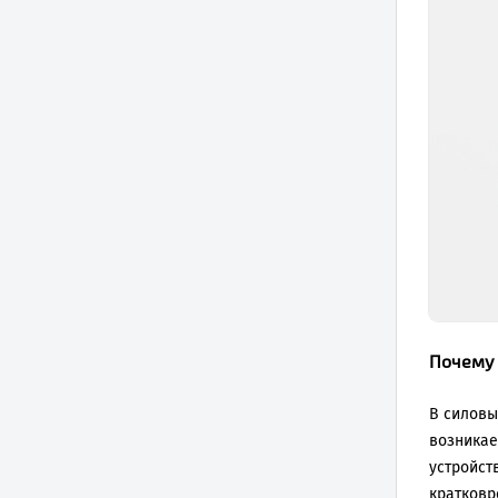
Почему 
В силовы
возникае
устройст
кратковр