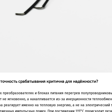
точность срабатывания критична для надёжности?
х преобразователях и блоках питания перегрев полупроводников
т не мгновенно, а накапливается из-за инерционности теплообмен
ва реагирует именно на тепловую энергию, а не на электрический 
еменных импульсных помех. При достижении 115°C происходит ре