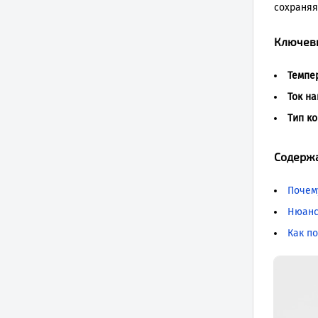
сохраняя
Ключев
Темпе
Ток на
Тип ко
Содерж
Почем
Нюанс
Как п