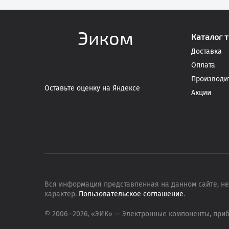
Эиком
Каталог 
Доставка
Оплата
Производи
Оставьте оценку на Яндексе
Акции
Вся информация представленная на данном сайте, не
характер.
Пользовательское соглашение
.
© 2006—
2026
, «ЭИК»
— Электронные компоненты, при