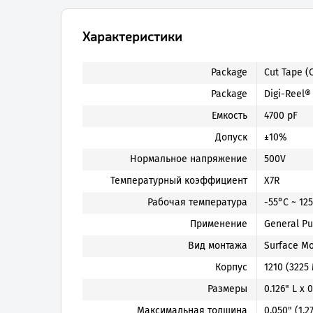
Характеристики
Package
Cut Tape (
Package
Digi-Reel®
Емкость
4700 pF
Допуск
±10%
Нормальное напряжение
500V
Температурный коэффициент
X7R
Рабочая температура
-55°C ~ 12
Применение
General P
Вид монтажа
Surface Mo
Корпус
1210 (3225 
Размеры
0.126" L x
Максимальная толщина
0.050" (1.