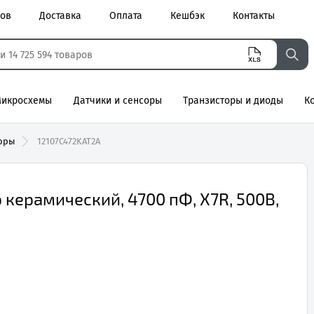
ров
Доставка
Оплата
Кешбэк
Контакты
икросхемы
Датчики и сенсоры
Транзисторы и диоды
К
торы
12107C472KAT2A
керамический, 4700 пФ, X7R, 500В,