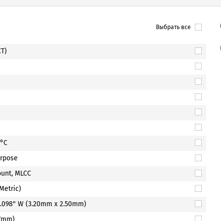
Выбрать все
CT)
5°C
urpose
unt, MLCC
Metric)
 0.098" W (3.20mm x 2.50mm)
27mm)