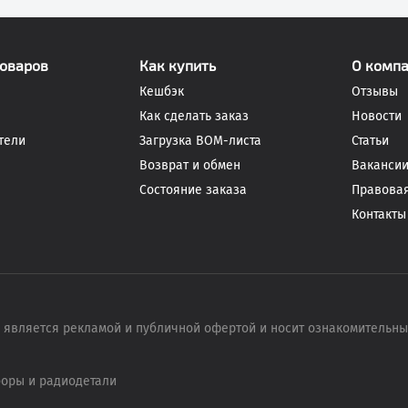
товаров
Как купить
О комп
Кешбэк
Отзывы
Как сделать заказ
Новости
тели
Загрузка BOM-листа
Статьи
Возврат и обмен
Ваканси
Состояние заказа
Правова
Контакты
 является рекламой и публичной офертой и носит ознакомительн
боры и радиодетали