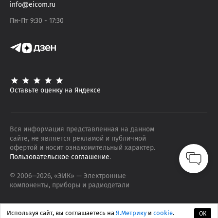
info@eicom.ru
Пн-Пт 9:30 - 17:30
Оставьте оценку на Яндексе
Вся информация представленная на данном
сайте, не является рекламой и публичной
офертой и носит ознакомительный характер.
Пользовательское соглашение
.
© 2006—
2026
, «ЭИК»
— Электронные
компоненты, приборы и радиодетали
Используя сайт, вы соглашаетесь на
Я.Метрику
и
cookie
.
ОК