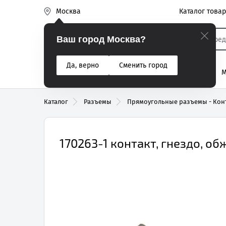
Каталог това
Москва
Эиком
Ваш город Москва?
Да, верно
Сменить город
% Акции
Разъемы
Реле
Вентиляторы
М
Реле электром
Каталог
Разъемы
Прямоугольные разъемы - Кон
170263-1 контакт, гнездо, о