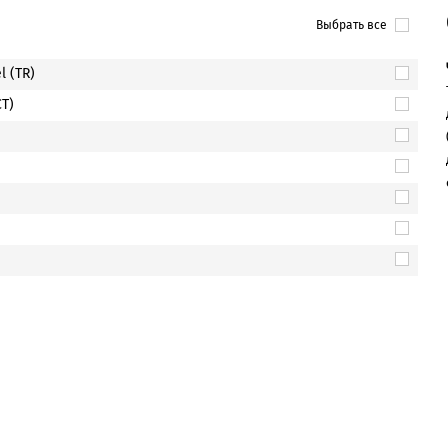
Выбрать все
l (TR)
CT)