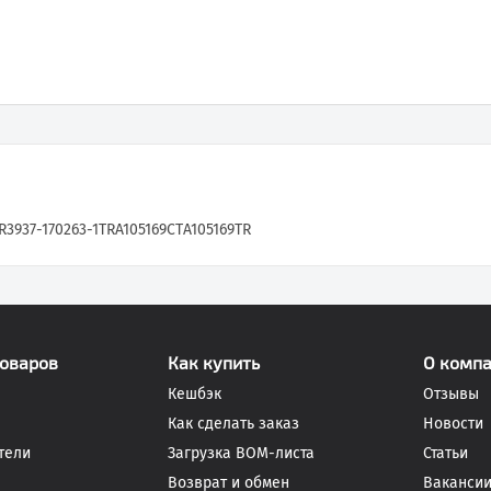
R
3937-170263-1TR
A105169CT
A105169TR
товаров
Как купить
О комп
Кешбэк
Отзывы
Как сделать заказ
Новости
тели
Загрузка BOM-листа
Статьи
Возврат и обмен
Ваканси