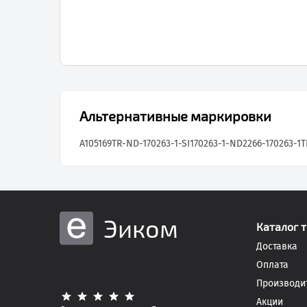
Альтернативные маркировки
A105169TR-ND
-170263-1-SI
170263-1-ND
2266-170263-1T
Эиком
Каталог 
Доставка
Оплата
Производи
Акции