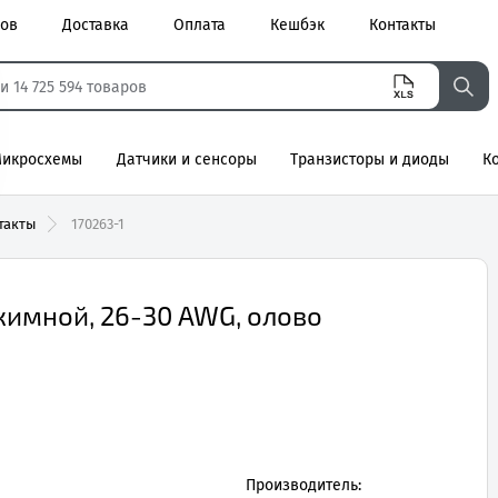
ров
Доставка
Оплата
Кешбэк
Контакты
икросхемы
Датчики и сенсоры
Транзисторы и диоды
К
агнитные
такты
170263-1
бжимной, 26-30 AWG, олово
Производитель: