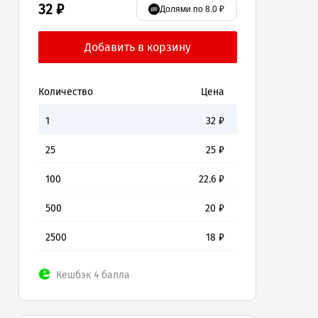
32 ₽
Долями по 8.0 ₽
Количество
Цена
1
32
₽
25
25
₽
100
22.6
₽
500
20
₽
2500
18
₽
Кешбэк 4 балла