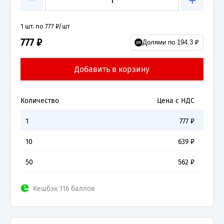
+
1 шт. по 777 ₽/шт
777 ₽
Долями по 194.3 ₽
Количество
Цена с НДС
1
777
₽
10
639
₽
50
562
₽
Кешбэк 116 баллов