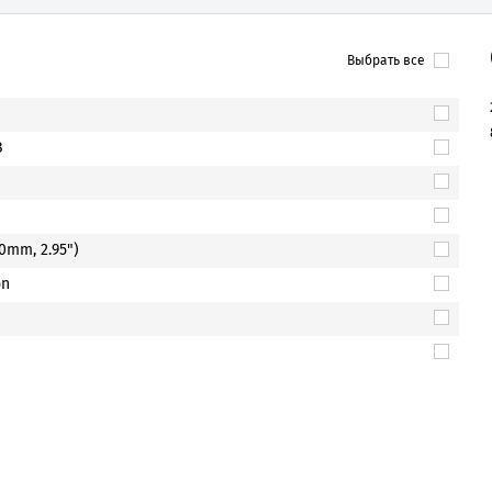
Выбрать все
B
00mm, 2.95")
on