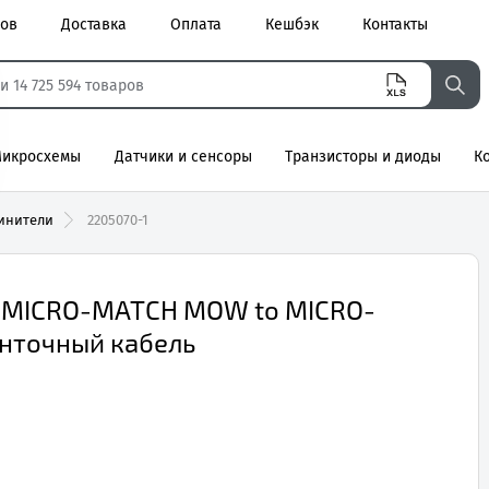
ров
Доставка
Оплата
Кешбэк
Контакты
икросхемы
Датчики и сенсоры
Транзисторы и диоды
К
агнитные
инители
2205070-1
а, MICRO-MATCH MOW to MICRO-
енточный кабель