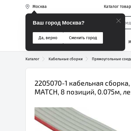
Каталог това
Москва
Эиком
Ваш город Москва?
Да, верно
Сменить город
% Акции
Разъемы
Реле
Вентиляторы
М
Реле электром
Каталог
Кабельные сборки
Прямоугольные соед
2205070-1 кабельная сборк
MATCH, 8 позиций, 0.075м, л