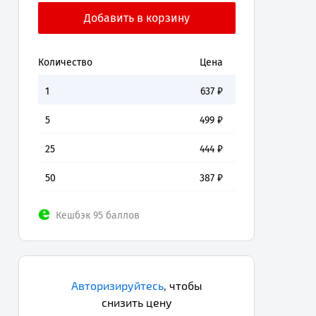
Количество
Цена
1
637
₽
5
499
₽
25
444
₽
50
387
₽
Кешбэк 95 баллов
Авторизируйтесь
,
чтобы
снизить цену