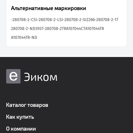
Альтернативные маркировки
-280708-2-CSI
-280708-2-LSI
-280708-2-SI
2266-280708-2-17
280708-2-ND
3937-280708-2TR
A107044CT
A107044TR
A107044TR-ND
Эиком
Каталог товаров
Как купить
О компании