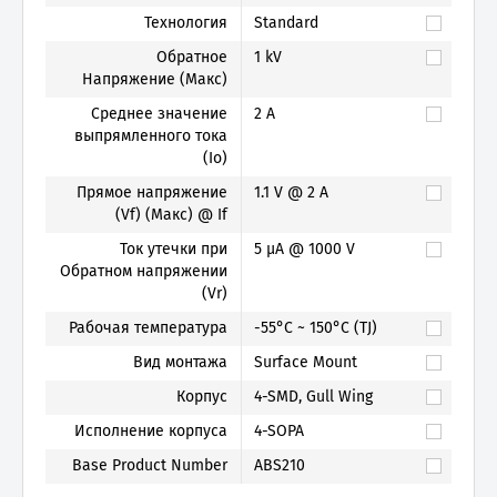
Технология
Standard
Обратное
1 kV
Напряжение (Макс)
Cреднее значение
2 A
выпрямленного тока
(Io)
Прямое напряжение
1.1 V @ 2 A
(Vf) (Макс) @ If
Ток утечки при
5 µA @ 1000 V
Обратном напряжении
(Vr)
Рабочая температура
-55°C ~ 150°C (TJ)
Вид монтажа
Surface Mount
Корпус
4-SMD, Gull Wing
Исполнение корпуса
4-SOPA
Base Product Number
ABS210