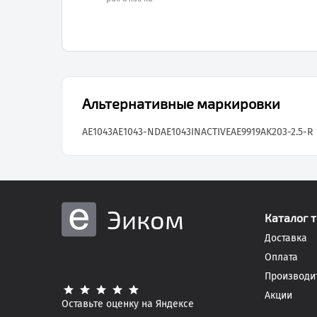
Альтернативные маркировки
AE1043
AE1043-ND
AE1043INACTIVE
AE9919
AK203-2.5-R
Эиком
Каталог 
Доставка
Оплата
Производи
Акции
Оставьте оценку на Яндексе