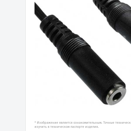
* Изображение является ознакомительным. Точные техническ
изучить в техническом паспорте изделия.