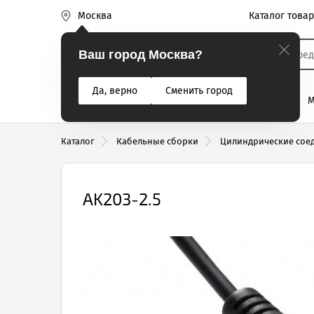
Каталог това
Москва
Эиком
Ваш город Москва?
Да, верно
Сменить город
% Акции
Разъемы
Реле
Вентиляторы
М
Реле электром
Каталог
Кабельные сборки
Цилиндрические соед
AK203-2.5