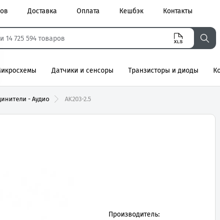
ров
Доставка
Оплата
Кешбэк
Контакты
икросхемы
Датчики и сенсоры
Транзисторы и диоды
К
агнитные
инители - Аудио
AK203-2.5
Производитель: