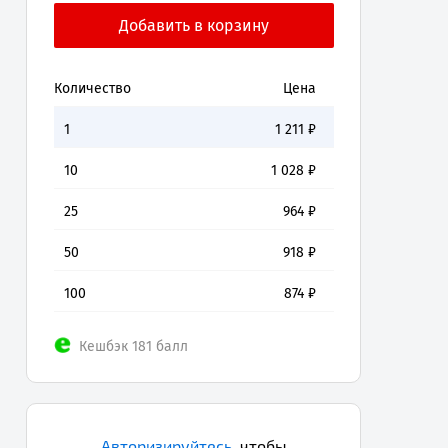
Количество
Цена
1
1 211
₽
10
1 028
₽
25
964
₽
50
918
₽
100
874
₽
Кешбэк 181 балл
Авторизируйтесь
,
чтобы