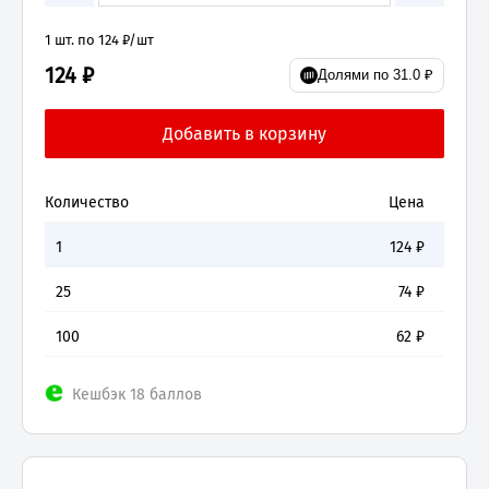
1 шт. по 124 ₽/шт
124 ₽
Долями по 31.0 ₽
Количество
Цена
1
124
₽
25
74
₽
100
62
₽
Кешбэк 18 баллов