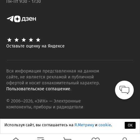
Пн-Пт 9:30 - 17:30
Оставьте оценку на Яндексе
Вся информация представленная на данном
сайте, не является рекламой и публичной
офертой и носит ознакомительный характер.
Пользовательское соглашение
.
© 2006—
2026
, «ЭИК»
— Электронные
компоненты, приборы и радиодетали
Используя сайт, вы соглашаетесь на
Я.Метрику
и
cookie
.
ОК