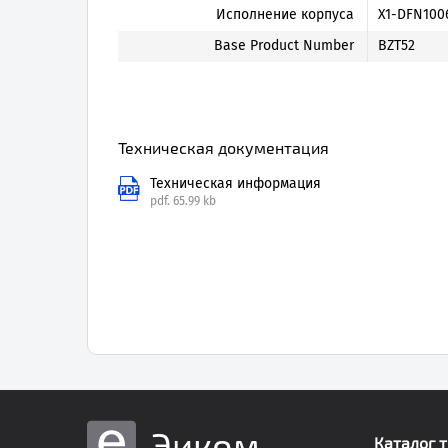
Исполнение корпуса
X1-DFN100
Base Product Number
BZT52
Техническая документация
Техническая информация
pdf.
65.99 kb
Эиком
Каталог 