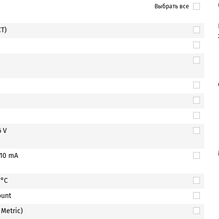
Выбрать все
CT)
 V
10 mA
0°C
ount
 Metric)