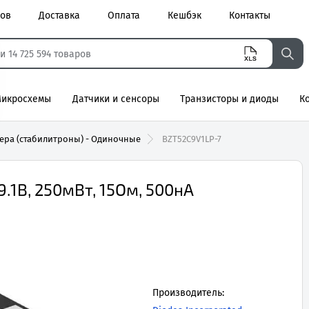
ров
Доставка
Оплата
Кешбэк
Контакты
икросхемы
Датчики и сенсоры
Транзисторы и диоды
К
агнитные
ера (стабилитроны) - Одиночные
BZT52C9V1LP-7
.1В, 250мВт, 15Ом, 500нА
Производитель: