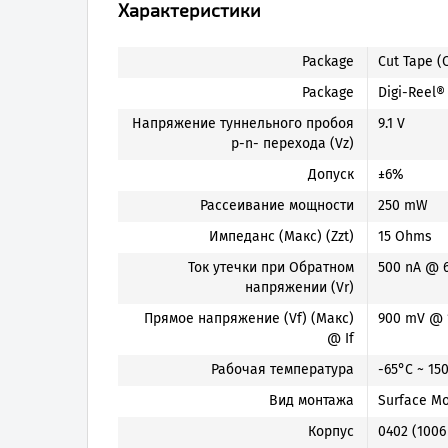
Характеристики
Package
Cut Tape (
Package
Digi-Reel®
Напряжение туннельного пробоя
9.1 V
p-n- перехода (Vz)
Допуск
±6%
Рассеивание мощности
250 mW
Импеданс (Макс) (Zzt)
15 Ohms
Ток утечки при Обратном
500 nA @ 6
напряжении (Vr)
Прямое напряжение (Vf) (Макс)
900 mV @ 
@ If
Рабочая температура
-65°C ~ 15
Вид монтажа
Surface M
Корпус
0402 (1006