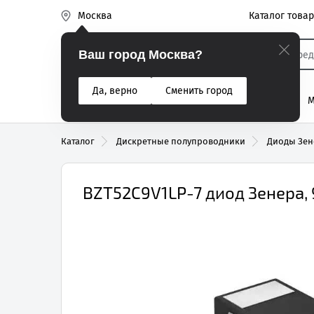
Каталог това
Москва
Эиком
Ваш город Москва?
Да, верно
Сменить город
% Акции
Разъемы
Реле
Вентиляторы
М
Реле электром
Каталог
Дискретные полупроводники
Диоды Зен
BZT52C9V1LP-7 диод Зенера, 9