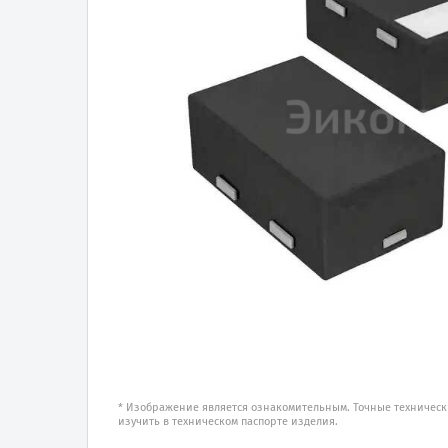
* Изображение является ознакомительным. Точные техническ
изучить в техническом паспорте изделия.