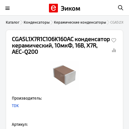
Эиком
Каталог
Конденсаторы
Керамические конденсаторы
CGA5L1X7R
CGA5L1X7R1C106K160AC конденсатор
керамический, 10мкФ, 16В, X7R,
AEC-Q200
Производитель:
TDK
Артикул: