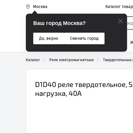
Каталог това
Москва
Эиком
Ваш город Москва?
Да, верно
Сменить город
% Акции
Разъемы
Реле
Вентиляторы
М
Реле электром
Каталог
Реле электромагнитные
Твердотельные 
D1D40 реле твердотельное, S
нагрузка, 40А