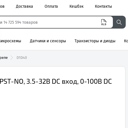
ров
Доставка
Оплата
Кешбэк
Контакты
икросхемы
Датчики и сенсоры
Транзисторы и диоды
К
агнитные
реле
D1D40
PST-NO, 3.5-32В DC вход, 0-100В DC