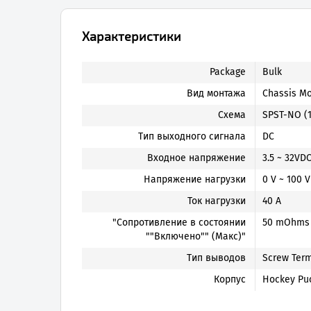
Характеристики
Package
Bulk
Вид монтажа
Chassis M
Схема
SPST-NO (1
Тип выходного сигнала
DC
Входное напряжение
3.5 ~ 32VD
Напряжение нагрузки
0 V ~ 100 V
Ток нагрузки
40 A
"Сопротивление в состоянии
50 mOhms
""Включено"" (Макс)"
Тип выводов
Screw Term
Корпус
Hockey Pu