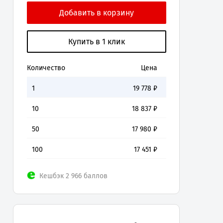
Количество
Цена
1
19 778
₽
10
18 837
₽
50
17 980
₽
100
17 451
₽
Кешбэк 2 966 баллов