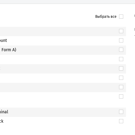
Выбрать все
ount
 Form A)
C
inal
ck