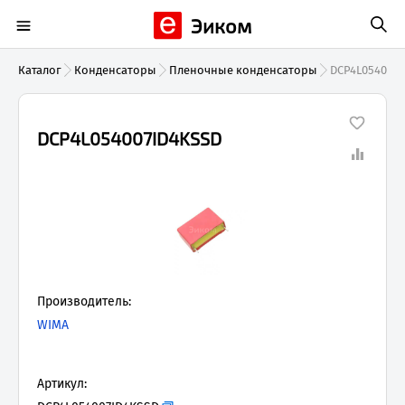
Эиком
Каталог
Конденсаторы
Пленочные конденсаторы
DCP4L054007
DCP4L054007ID4KSSD
Производитель:
WIMA
Артикул: