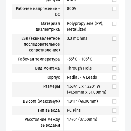
Рабочее напряжение -
800V
DC
Материал
Polypropylene (PP),
диэлектрика
Metallized
ESR (эквивалентное
3.3 mOhms
последовательное
сопротивление)
Рабочая температура
-55°C ~ 105°C
Вид монтажа
Through Hole
Корпус
Radial - 4 Leads
Размеры
1.634" L x 1.220" W
(41.50mm x 31.00mm)
Высота (Максимум)
1.811" (46.00mm)
Тип вывода
PC Pins
Расстояние между
1.476" (37.50mm)
выводами