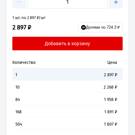
−
+
1 шт. по 2 897 ₽/шт
2 897 ₽
Долями по 724.3 ₽
Количество
Цена
1
2 897
₽
10
2 268
₽
84
1 958
₽
168
1 891
₽
504
1 807
₽