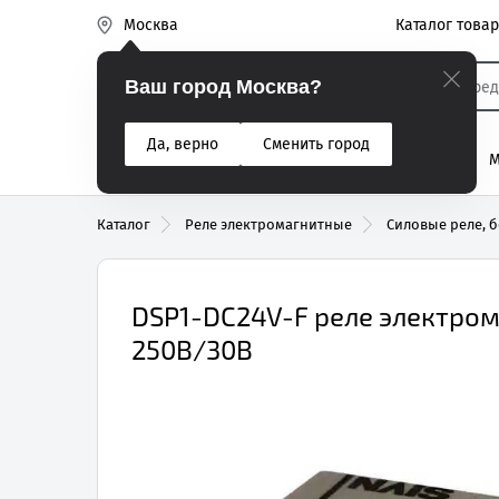
Каталог това
Москва
Эиком
Ваш город Москва?
Да, верно
Сменить город
% Акции
Разъемы
Реле
Вентиляторы
М
Реле электром
Каталог
Реле электромагнитные
Силовые реле, б
DSP1-DC24V-F реле электрома
250В/30В