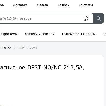
ров
Доставка
Оплата
Кешбэк
Контакты
икросхемы
Датчики и сенсоры
Транзисторы и диоды
К
агнитные
олее 2 А
DSP1-DC24V-F
гнитное, DPST-NO/NC, 24В, 5А,