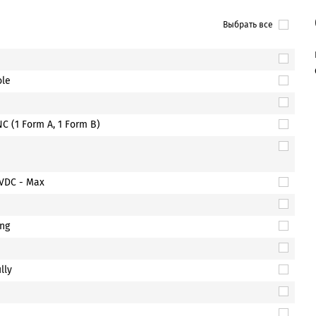
Выбрать все
ole
 (1 Form A, 1 Form B)
VDC - Max
ng
lly