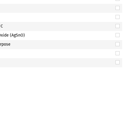
°C
 Oxide (AgSnO)
urpose
s