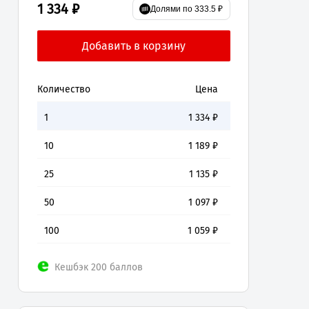
1 334 ₽
Долями по 333.5 ₽
Количество
Цена
1
1 334
₽
10
1 189
₽
25
1 135
₽
50
1 097
₽
100
1 059
₽
Кешбэк 200 баллов