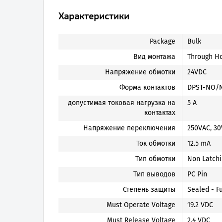
Характеристики
Package
Bulk
Вид монтажа
Through H
Напряжение обмотки
24VDC
Форма контактов
DPST-NO/NC
допустимая токовая нагрузка на
5 A
контактах
Напряжение переключения
250VAC, 30
Ток обмотки
12.5 mA
Тип обмотки
Non Latchi
Тип выводов
PC Pin
Степень защиты
Sealed - Fu
Must Operate Voltage
19.2 VDC
Must Release Voltage
2.4 VDC