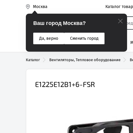
Каталог това
Москва
Эиком
Ваш город Москва?
Да, верно
Сменить город
% Акции
Разъемы
Реле
Вентиляторы
М
Реле электром
Каталог
Вентиляторы, Тепловое оборудование
В
E1225E12B1+6-FSR