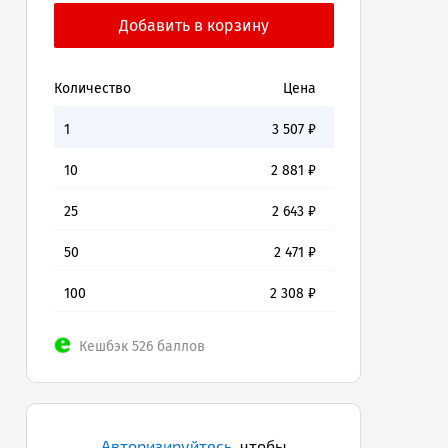
Количество
Цена
1
3 507
₽
10
2 881
₽
25
2 643
₽
50
2 471
₽
100
2 308
₽
Кешбэк 526 баллов
Авторизируйтесь
,
чтобы