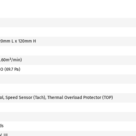
120mm L x 120mm H
2.60m³/min)
O (69.7 Pa)
l, Speed Sensor (Tach), Thermal Overload Protector (TOP)
ds
V, UL