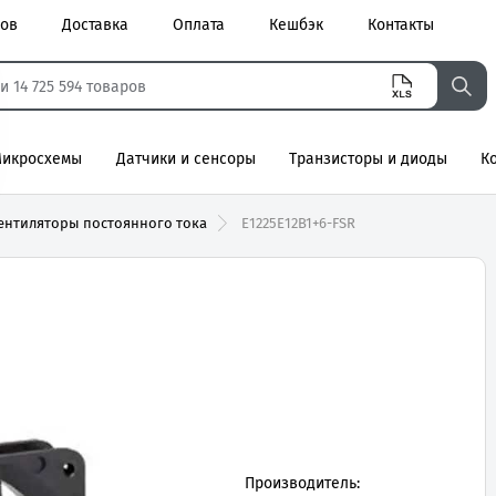
ров
Доставка
Оплата
Кешбэк
Контакты
икросхемы
Датчики и сенсоры
Транзисторы и диоды
К
агнитные
ентиляторы постоянного тока
E1225E12B1+6-FSR
Производитель: