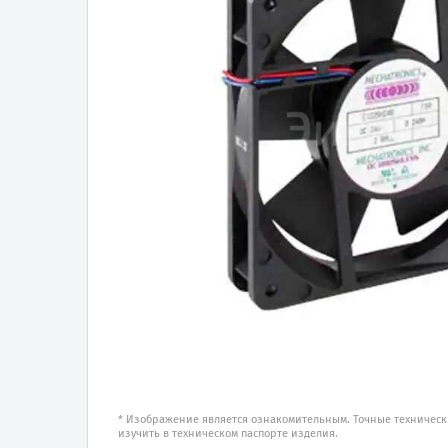
* Изображение является ознакомительным. Точные техническ
изучить в техническом паспорте изделия.