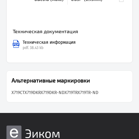
Техническая документация
Техническая информация
pdf.
38.43 kb
Альтернативные маркировки
X719CT
X719DKR
X719DKR-ND
X719TR
X719TR-ND
Эиком