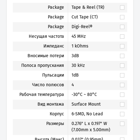
Package
Tape & Reel (TR)
Package
Cut Tape (CT)
Package
Digi-Reel®
Несущая частота
45 MHz
Импеданс
1 kOhms
Вносимые потери
3dB
Полоса пропускания
30 kHz
Пульсации
1dB
Число полюсов
4
Рабочая температура
-30°C ~ 80°C
Вид монтажа
Surface Mount
Корпус
6-SMD, No Lead
Размеры
0.276" L x 0.197" W
(7.00mm x 5.00mm)
Высота (Макс)
0.037" (0.95mm)