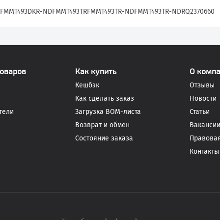
FMMT493DKR-ND
FMMT493TR
FMMT493TR-ND
FMMT493TR-NDR
Q2370660
товаров
Как купить
О комп
Кешбэк
Отзывы
Как сделать заказ
Новости
тели
Загрузка BOM-листа
Статьи
Возврат и обмен
Ваканси
Состояние заказа
Правова
Контакты