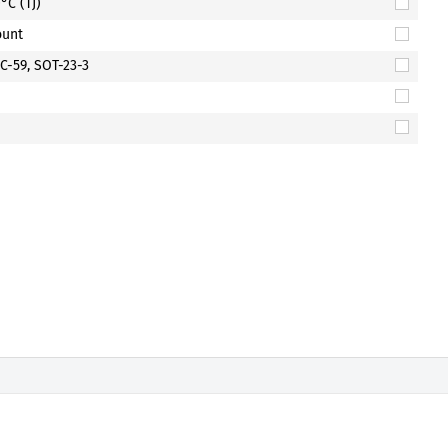
°C (TJ)
ount
C-59, SOT-23-3