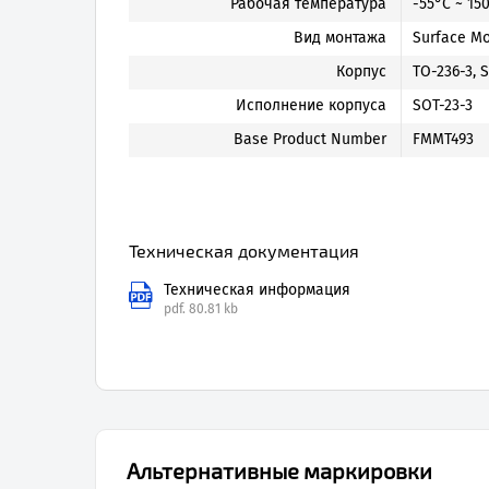
Рабочая температура
-55°C ~ 150
Вид монтажа
Surface M
Корпус
TO-236-3, S
Исполнение корпуса
SOT-23-3
Base Product Number
FMMT493
Техническая документация
Техническая информация
pdf.
80.81 kb
Альтернативные маркировки