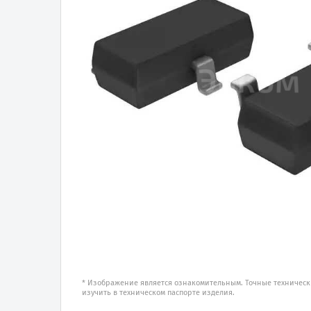
* Изображение является ознакомительным. Точные техническ
изучить в техническом паспорте изделия.