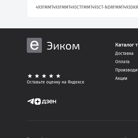
493
FMMT493
FMMT493CT
FMMT493CT-NDR
FMMT493DKR
Эиком
Каталог 
Доставка
Оплата
Производи
Акции
Оставьте оценку на Яндексе