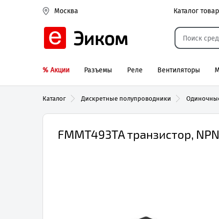
Каталог това
Москва
Эиком
% Акции
Разъемы
Реле
Вентиляторы
М
Реле электром
Каталог
Дискретные полупроводники
Одиночны
FMMT493TA транзистор, NPN, 