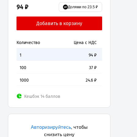
94 ₽
Долями по 23.5 ₽
Количество
Цена с НДС
1
94
₽
100
37
₽
1000
24.6
₽
Кешбэк 14 баллов
Авторизируйтесь
,
чтобы
снизить цену