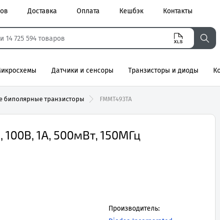
ров
Доставка
Оплата
Кешбэк
Контакты
икросхемы
Датчики и сенсоры
Транзисторы и диоды
К
агнитные
е биполярные транзисторы
FMMT493TA
100В, 1А, 500мВт, 150МГц
Производитель: