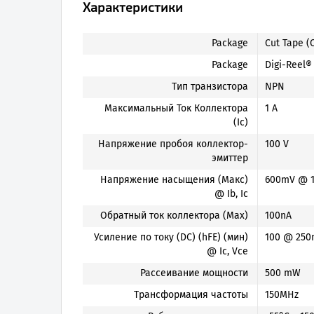
Характеристики
Package
Cut Tape (
Package
Digi-Reel®
Тип транзистора
NPN
Максимальный Ток Коллектора
1 A
(Ic)
Напряжение пробоя коллектор-
100 V
эмиттер
Напряжение насыщения (Макс)
600mV @ 1
@ Ib, Ic
Обратный ток коллектора (Max)
100nA
Усиление по току (DC) (hFE) (мин)
100 @ 250
@ Ic, Vce
Рассеивание мощности
500 mW
Трансформация частоты
150MHz