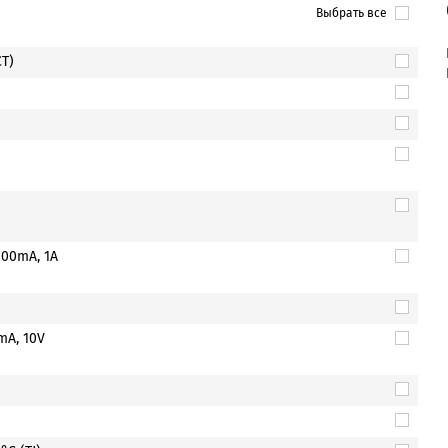
Выбрать все
CT)
00mA, 1A
mA, 10V