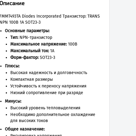
Описание
FMMT493TA Diodes Incorporated Транзистор: TRANS
NPN 100В 1А SOT23-3
Основные параметры:
Тип:
NPN-транзистор
Максимальное напряжение:
100В
Максимальный ток:
1А
Форм-фактор:
SOT23-3
Плюсы:
Высокая надежность и долговечность
Компактная размеры
Устойчивость к переносу напряжения
Низкий сопротивление при разряде
Минусы:
Высокий уровень тепловыделения
Необходимо дополнительное охлаждение
для высоких токов
Общее назначение:
Регулировка напряжения