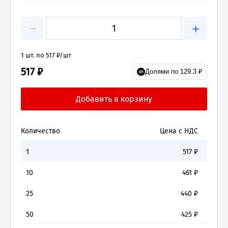
−
+
1 шт. по 517 ₽/шт
517 ₽
Долями по 129.3 ₽
Количество
Цена с НДС
1
517
₽
10
461
₽
25
440
₽
50
425
₽