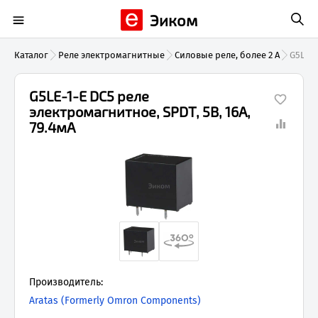
Эиком
Каталог
Реле электромагнитные
Силовые реле, более 2 А
G5LE-1
G5LE-1-E DC5 реле
электромагнитное, SPDT, 5В, 16А,
79.4мА
Производитель:
Aratas (Formerly Omron Components)