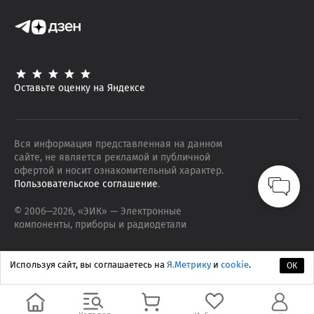
Оставьте оценку на Яндексе
Вся информация представленная на данном
сайте, не является рекламой и публичной
офертой и носит ознакомительный характер.
Пользовательское соглашение
.
© 2006—
2026
, «ЭИК»
— Электронные
компоненты, приборы и радиодетали
Используя сайт, вы соглашаетесь на
Я.Метрику
и
cookie
.
ОК