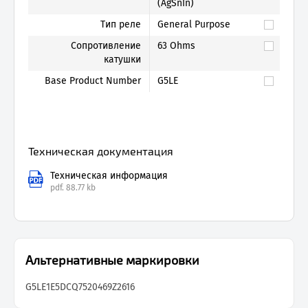
(AgSnIn)
Тип реле
General Purpose
Сопротивление
63 Ohms
катушки
Base Product Number
G5LE
Техническая документация
Техническая информация
pdf.
88.77 kb
Альтернативные маркировки
G5LE1E5DC
Q7520469
Z2616