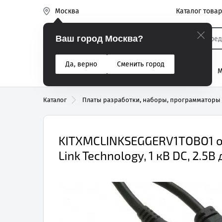
Каталог това
Москва
Эиком
Ваш город Москва?
Да, верно
Сменить город
% Акции
Разъемы
Реле
Вентиляторы
М
Реле электром
Каталог
Платы разработки, наборы, программаторы
KITXMCLINKSEGGERV1TOBO1 от
Link Technology, 1 кВ DC, 2.5В 