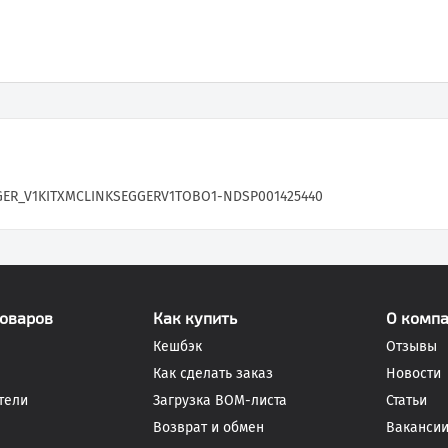
GER_V1
KITXMCLINKSEGGERV1TOBO1-ND
SP001425440
товаров
Как купить
О комп
Кешбэк
Отзывы
Как сделать заказ
Новости
тели
Загрузка BOM-листа
Статьи
Возврат и обмен
Ваканси