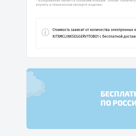
* Изображение является ознакомительным. Точные техническ
изучить в техническом паспорте изделия.
Стоимость зависит от количества электронных
KITXMCLINKSEGGERV1TOBO1
с бесплатной достав