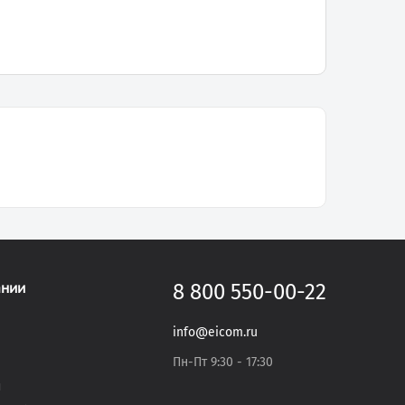
ании
8 800 550-00-22
info@eicom.ru
Пн-Пт 9:30 - 17:30
и