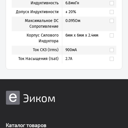
Индуктивность
6.8мкГн
Допуск Индуктивности
± 20%
Максимальное DC
0.095Ом
Сопротивление
Корпус Силового
6мм x 6мм x 2.4мм
Индуктора
Ток СКЗ (Irms)
900мА
Ток Насыщения (Isat)
2.7А
Эиком
Каталог товаров