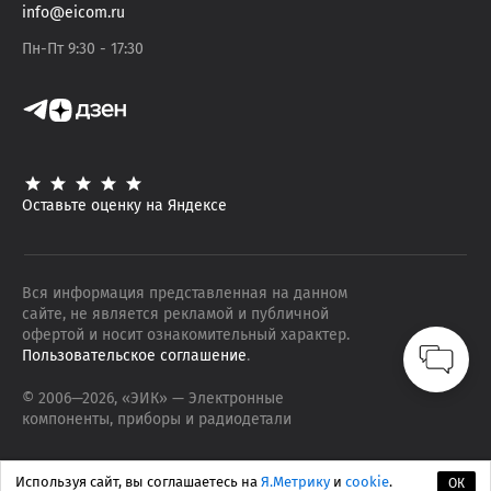
info@eicom.ru
Пн-Пт 9:30 - 17:30
Оставьте оценку на Яндексе
Вся информация представленная на данном
сайте, не является рекламой и публичной
офертой и носит ознакомительный характер.
Пользовательское соглашение
.
© 2006—
2026
, «ЭИК»
— Электронные
компоненты, приборы и радиодетали
Используя сайт, вы соглашаетесь на
Я.Метрику
и
cookie
.
ОК