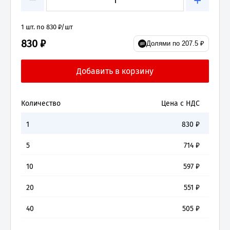
+
1 шт. по 830 ₽/шт
830 ₽
Долями по 207.5 ₽
Количество
Цена с НДС
1
830
₽
5
714
₽
10
597
₽
20
551
₽
40
505
₽