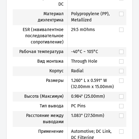
DC
Материал
Polypropylene (PP),
диэлектрика
Metallized
ESR (эквивалентное
29.5 mOhms
последовательное
сопротивление)
Рабочая температура
-40°C ~ 105°C
Вид монтажа
Through Hole
Корпус
Radial
Размеры
1.260" L x 0.591" W
(32.00mm x 15.00mm)
Высота (Максимум)
0.984" (25.00mm)
Тип вывода
PC Pins
Расстояние между
1.083" (27.50mm)
выводами
Применение
Automotive; DC Link,
DC Filtering