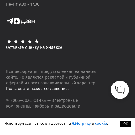
Пн-Пт 9:30 - 17:30
Оставьте оценку на Яндексе
Вся информация представленная на данном
сайте, не является рекламой и публичной
офертой и носит ознакомительный характер.
Пользовательское соглашение
.
© 2006—
2026
, «ЭИК»
— Электронные
компоненты, приборы и радиодетали
Используя сайт, вы соглашаетесь на
Я.Метрику
и
cookie
.
ОК