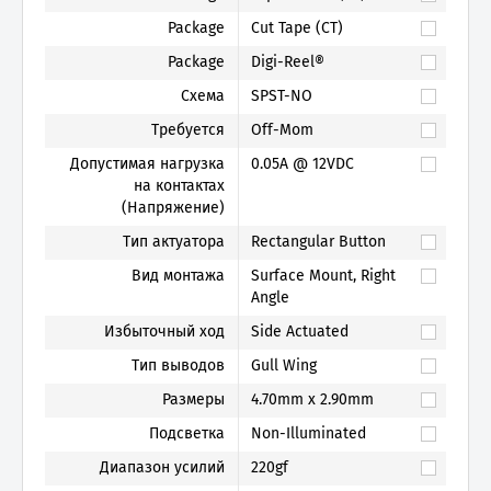
Package
Cut Tape (CT)
Package
Digi-Reel®
Схема
SPST-NO
Требуется
Off-Mom
Допустимая нагрузка
0.05A @ 12VDC
на контактах
(Напряжение)
Тип актуатора
Rectangular Button
Вид монтажа
Surface Mount, Right
Angle
Избыточный ход
Side Actuated
Тип выводов
Gull Wing
Размеры
4.70mm x 2.90mm
Подсветка
Non-Illuminated
Диапазон усилий
220gf