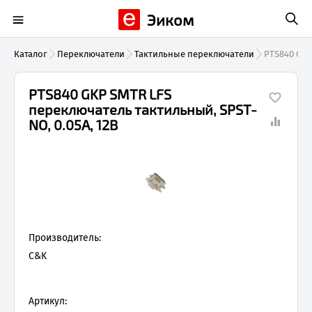
Эиком
Каталог
Переключатели
Тактильные переключатели
PTS840 GKP
PTS840 GKP SMTR LFS
переключатель тактильный, SPST-
NO, 0.05А, 12В
Производитель:
C&K
Артикул: