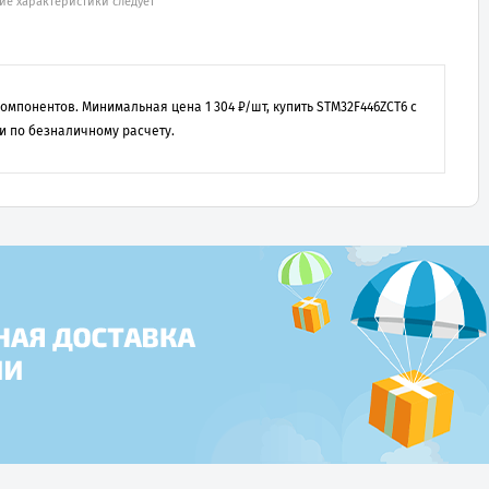
ие характеристики следует
 компонентов. Минимальная цена
1 304
₽/шт, купить
STM32F446ZCT6
с
и по безналичному расчету.