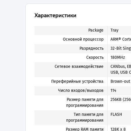
Характеристики
Package
Tray
Основной процессор
ARM® Cort
Разрядность
32-Bit Sin
Скорость
180MHz
Сетевое взаимодействие
CANbus, EBI
USB, USB 
Переферийные устройства
Brown-out 
Число входов/выходов
114
Размер памяти для
256KB (256
программирования
Тип памяти для
FLASH
программирования
Размер RAM памяти
128K x 8