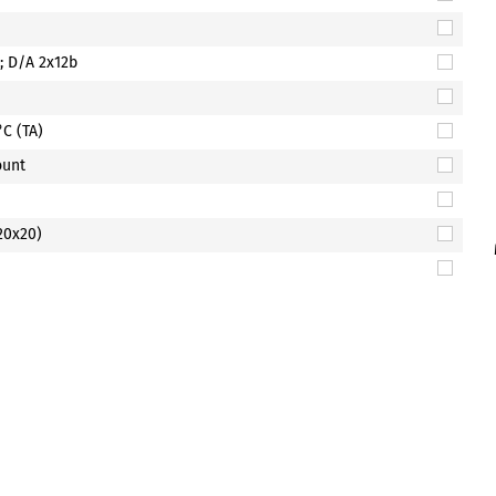
; D/A 2x12b
°C (TA)
ount
20x20)