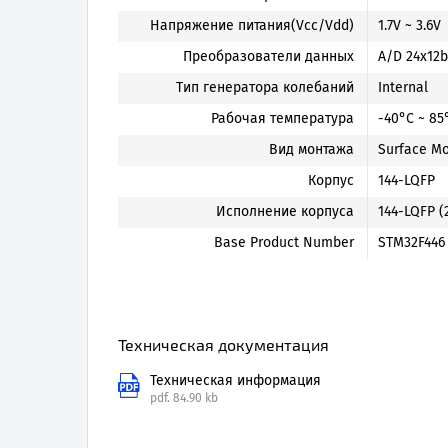
Напряжение питания(Vcc/Vdd)
1.7V ~ 3.6V
Преобразователи данных
A/D 24x12b
Тип генератора колебаний
Internal
Рабочая температура
-40°C ~ 85
Вид монтажа
Surface M
Корпус
144-LQFP
Исполнение корпуса
144-LQFP (
Base Product Number
STM32F446
Техническая документация
Техническая информация
pdf.
84.90 kb