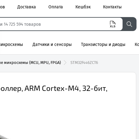
ров
Доставка
Оплата
Кешбэк
Контакты
икросхемы
Датчики и сенсоры
Транзисторы и диоды
К
агнитные
е микросхемы (MCU, MPU, FPGA)
STM32F446ZCT6
ллер, ARM Cortex-M4, 32-бит,