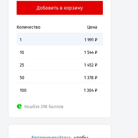
Количество
Цена
1
1 991
₽
10
1 544
₽
25
1 452
₽
50
1 378
₽
100
1 304
₽
Кешбэк 298 баллов
Авторизируйтесь
,
чтобы