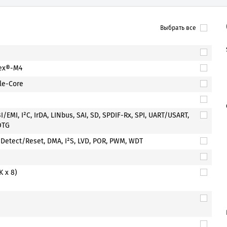
Выбрать все
ex®-M4
gle-Core
/EMI, I²C, IrDA, LINbus, SAI, SD, SPDIF-Rx, SPI, UART/USART,
OTG
Detect/Reset, DMA, I²S, LVD, POR, PWM, WDT
K x 8)