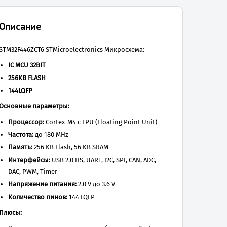
Описание
STM32F446ZCT6 STMicroelectronics Микросхема:
IC MCU 32BIT
256KB FLASH
144LQFP
Основные параметры:
Процессор:
Cortex-M4 с FPU (Floating Point Unit)
Частота:
до 180 MHz
Память:
256 KB Flash, 56 KB SRAM
Интерфейсы:
USB 2.0 HS, UART, I2C, SPI, CAN, ADC,
DAC, PWM, Timer
Напряжение питания:
2.0 V до 3.6 V
Количество пинов:
144 LQFP
Плюсы: