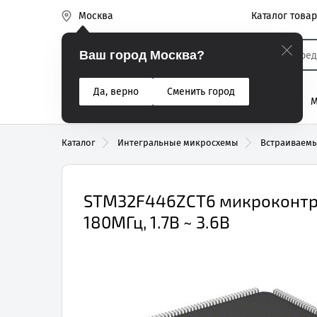
Каталог това
Москва
Эиком
Ваш город Москва?
Да, верно
Сменить город
% Акции
Разъемы
Реле
Вентиляторы
М
Реле электром
Каталог
Интегральные микросхемы
Встраиваемы
STM32F446ZCT6 микроконтро
180МГц, 1.7В ~ 3.6В