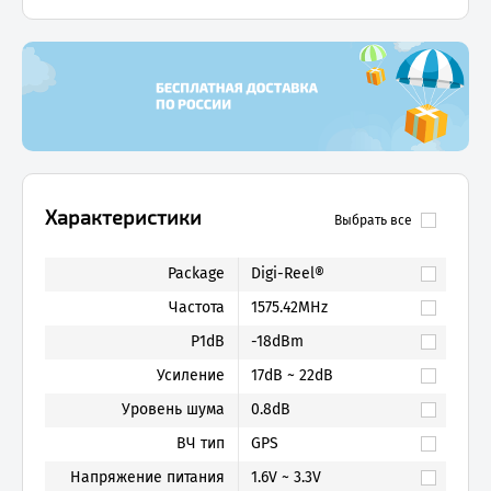
Характеристики
Выбрать все
Package
Digi-Reel®
Частота
1575.42MHz
P1dB
-18dBm
Усиление
17dB ~ 22dB
Уровень шума
0.8dB
ВЧ тип
GPS
Напряжение питания
1.6V ~ 3.3V