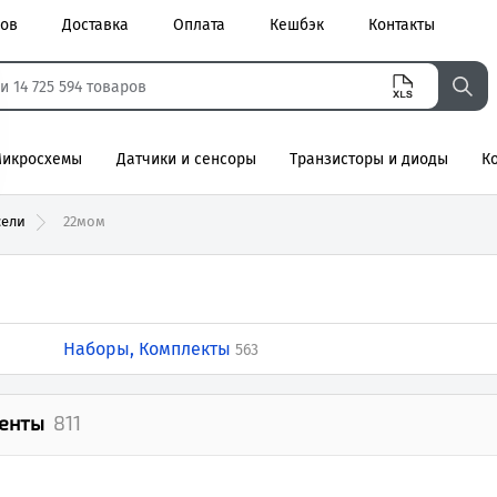
ров
Доставка
Оплата
Кешбэк
Контакты
икросхемы
Датчики и сенсоры
Транзисторы и диоды
К
агнитные
сели
22мом
Наборы, Комплекты
563
енты
811