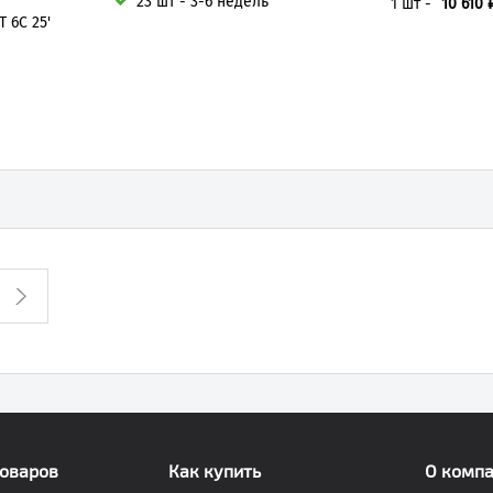
23 шт - 3-6 недель
1 шт -
10 610 
T 6C 25'
товаров
Как купить
О комп