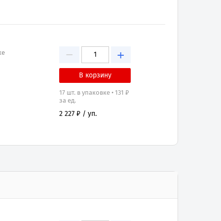
−
+
ке
17 шт. в упаковке • 131 ₽
за ед.
2 227 ₽ / уп.