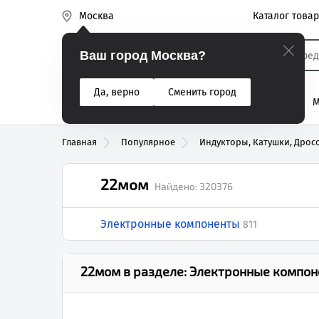
Каталог това
Москва
Эиком
Ваш город Москва?
Да, верно
Сменить город
% Акции
Разъемы
Реле
Вентиляторы
М
Реле электром
Главная
Популярное
Индукторы, Катушки, Дрос
22мом
Найдено:
320376
Электронные компоненты
811
22мом
в разделе:
Электронные компон