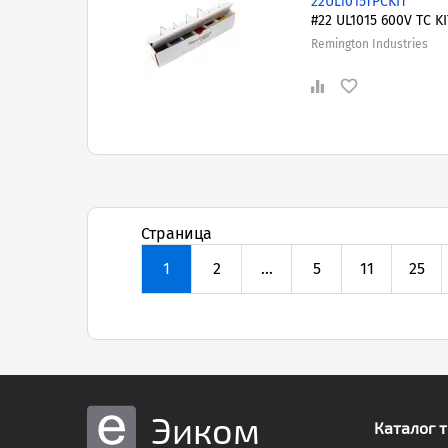
22UL1015TPCKIT
#22 UL1015 600V TC KI
Remington Industries
Страница
1
2
...
5
11
25
Эиком
Каталог 