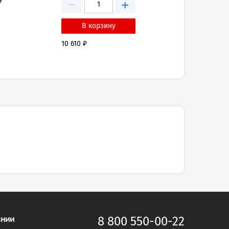
−
₽
+
10 610 ₽
ании
8 800 550-00-22