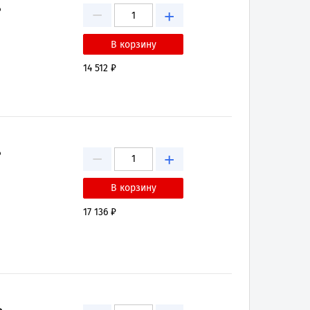
−
₽
+
14 512 ₽
−
₽
+
17 136 ₽