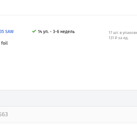
,35 SAW
14 уп. - 3-6 недель
17 шт. в упаков
131 ₽ за ед.
foil
563