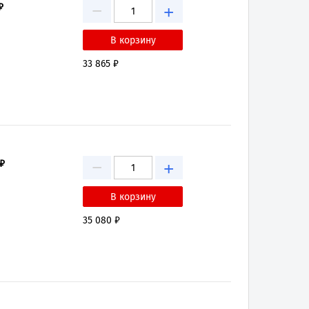
−
₽
+
33 865 ₽
−
₽
+
35 080 ₽