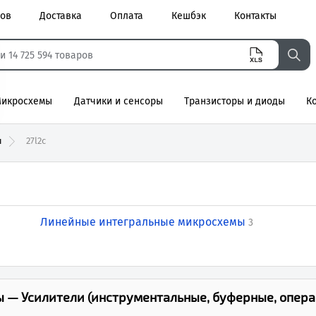
ров
Доставка
Оплата
Кешбэк
Контакты
икросхемы
Датчики и сенсоры
Транзисторы и диоды
К
агнитные
ы
27l2c
Линейные интегральные микросхемы
3
 — Усилители (инструментальные, буферные, опер