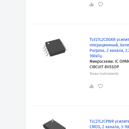
TLV27L2CDGKR усили
операционный, Gene
Purpose, 2 канала, 2.
160кГц
Микросхема: IC OPAM
CIRCUIT 8VSSOP
Texas Instruments
TLC27L2CPWR усилите
CMOS, 2 канала, 3-16