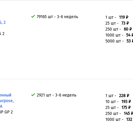
79165 шт - 3-6 недель
1 шт -
119 ₽
, 2
25 шт -
73 ₽
250 шт -
60 ₽
S 2
1000 шт -
54 
5000 шт -
53 
онный
2921 шт - 3-6 недель
1 шт -
228 ₽
urpose,
10 шт -
193 ₽
кА
25 шт -
175 ₽
P GP 2
250 шт -
145 
1000 шт -
132