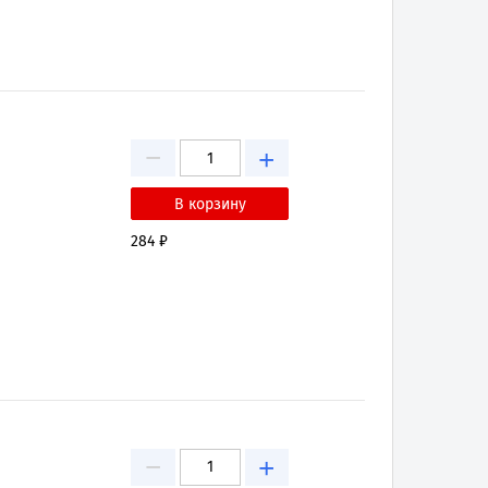
−
+
284 ₽
−
+