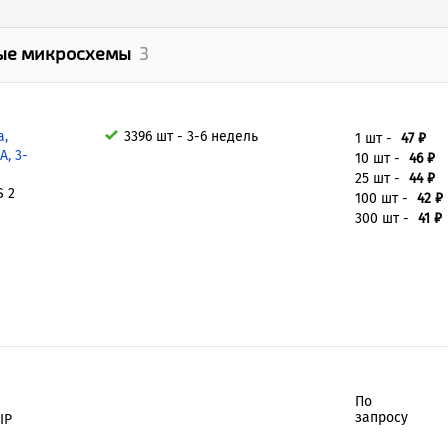
ые микросхемы
3
а,
3396 шт - 3-6 недель
1 шт -
47 ₽
А, 3-
10 шт -
46 ₽
25 шт -
44 ₽
S 2
100 шт -
42 ₽
300 шт -
41 ₽
По
запросу
IP