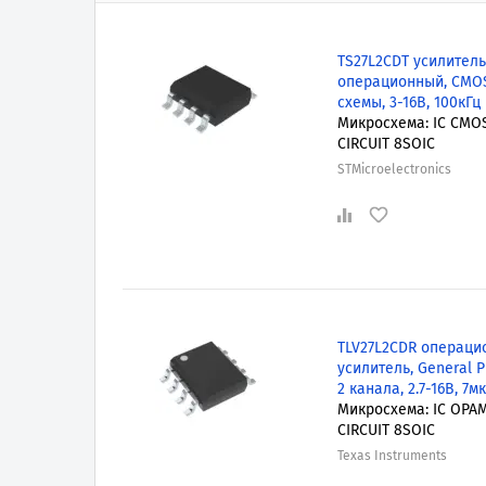
TS27L2CDT усилитель
операционный, CMOS
схемы, 3-16В, 100кГц
Микросхема: IC CMO
CIRCUIT 8SOIC
STMicroelectronics
TLV27L2CDR операци
усилитель, General P
2 канала, 2.7-16В, 7м
Микросхема: IC OPAM
CIRCUIT 8SOIC
Texas Instruments