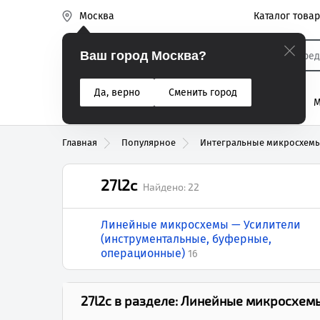
Каталог това
Москва
Эиком
Ваш город Москва?
Да, верно
Сменить город
% Акции
Разъемы
Реле
Вентиляторы
М
Реле электром
Главная
Популярное
Интегральные микросхем
27l2c
Найдено:
22
Линейные микросхемы — Усилители
(инструментальные, буферные,
операционные)
16
27l2c
в разделе:
Линейные микросхемы