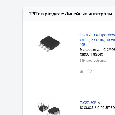
27l2c
в разделе:
Линейные интегральн
TS27L2CD микросхем
CMOS, 2 схемы, 10 мк
16В
Микросхема: IC CMO
CIRCUIT 8SOIC
STMicroelectronics
TLC27L2CP-A
IC CMOS 2 CIRCUIT 8D