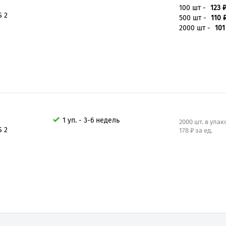
100 шт -
123 
S 2
500 шт -
110 
2000 шт -
101
1 уп. - 3-6 недель
2000 шт. в упак
S 2
178 ₽ за ед.