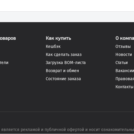
товаров
Как купить
О комп
Кешбэк
Отзывы
Как сделать заказ
Новости
тели
Загрузка BOM-листа
Статьи
Возврат и обмен
Ваканси
Состояние заказа
Правова
Контакты
 является рекламой и публичной офертой и носит ознакомительн