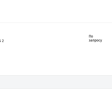
По
запросу
S 2