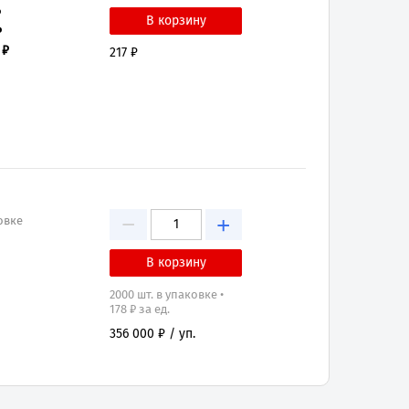
₽
₽
 ₽
217 ₽
−
+
овке
2000 шт. в упаковке •
178 ₽ за ед.
356 000 ₽ / уп.