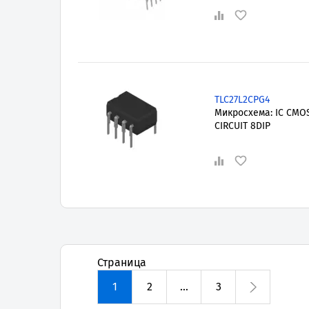
TLC27L2CPG4
Микросхема: IC CMO
CIRCUIT 8DIP
Страница
1
2
...
3