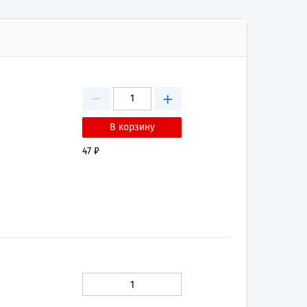
−
+
47 ₽