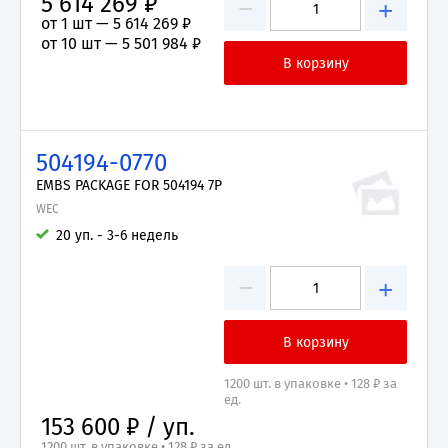
5 614 269 ₽
−
+
от 1 шт —
5 614 269 ₽
от 10 шт —
5 501 984 ₽
504194-0770
EMBS PACKAGE FOR 504194 7P
WEC
20 уп. - 3-6 недель
−
+
1200 шт. в упаковке • 128 ₽ за
ед.
153 600 ₽ / уп.
1200 шт. в упаковке • 128 ₽ за ед.