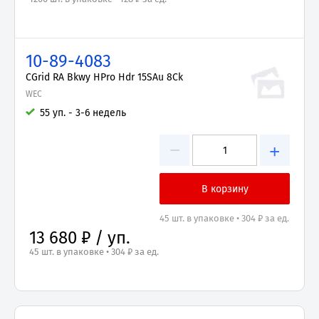
10-89-4083
CGrid RA Bkwy HPro Hdr 15SAu 8Ck
WEC
55 уп. - 3-6 недель
−
+
45 шт. в упаковке • 304 ₽ за ед.
13 680 ₽ / уп.
45 шт. в упаковке • 304 ₽ за ед.