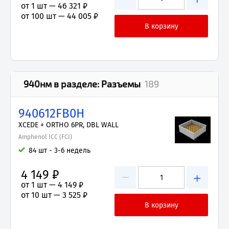
от 1 шт —
46 321 ₽
от 100 шт —
44 005 ₽
940нм
в разделе:
Разъемы
189
940612FB0H
XCEDE + ORTHO 6PR, DBL WALL
Amphenol ICC (FCI)
84 шт - 3-6 недель
4 149 ₽
−
+
от 1 шт —
4 149 ₽
от 10 шт —
3 525 ₽