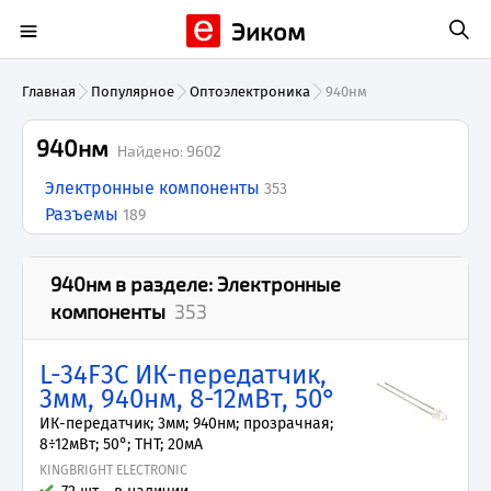
Эиком
Главная
Популярное
Оптоэлектроника
940нм
940нм
Найдено:
9602
Электронные компоненты
353
Разъемы
189
940нм
в разделе:
Электронные
компоненты
353
L-34F3C ИК-передатчик,
3мм, 940нм, 8-12мВт, 50°
ИК-передатчик; 3мм; 940нм; прозрачная;
8÷12мВт; 50°; THT; 20мА
KINGBRIGHT ELECTRONIC