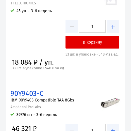
TT ELECTRONICS
45 уп. - 3-6 недель
−
+
33 шт. в упаковке • 548 ₽ за ед.
18 084 ₽ / уп.
33 шт. в упаковке • 548 ₽ за ед.
90Y9403-C
IBM 90Y9403 Compatible TAA 8Gbs
Amphenol ProLabs
39776 шт - 3-6 недель
46 321 ₽
−
+