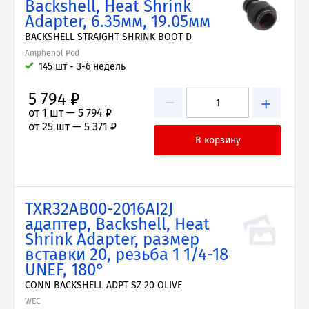
Backshell, Heat Shrink
Adapter, 6.35мм, 19.05мм
BACKSHELL STRAIGHT SHRINK BOOT D
Amphenol Pcd
145 шт - 3-6 недель
5 794 ₽
−
+
от 1 шт —
5 794 ₽
от 25 шт —
5 371 ₽
TXR32AB00-2016AI2J
адаптер, Backshell, Heat
Shrink Adapter, размер
вставки 20, резьба 1 1/4-18
UNEF, 180°
CONN BACKSHELL ADPT SZ 20 OLIVE
WEC