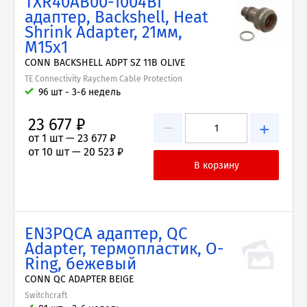
TXR40AB00-1004BI
адаптер, Backshell, Heat
Shrink Adapter, 21мм,
M15x1
CONN BACKSHELL ADPT SZ 11B OLIVE
TE Connectivity Raychem Cable Protection
96 шт - 3-6 недель
23 677 ₽
−
+
от 1 шт —
23 677 ₽
от 10 шт —
20 523 ₽
EN3PQCA адаптер, QC
Adapter, термопластик, O-
Ring, бежевый
CONN QC ADAPTER BEIGE
Switchcraft