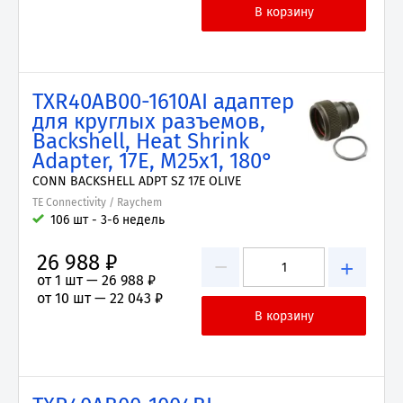
TXR40AB00-1610AI адаптер
для круглых разъемов,
Backshell, Heat Shrink
Adapter, 17E, M25x1, 180°
CONN BACKSHELL ADPT SZ 17E OLIVE
TE Connectivity / Raychem
106 шт - 3-6 недель
26 988 ₽
−
+
от 1 шт —
26 988 ₽
от 10 шт —
22 043 ₽