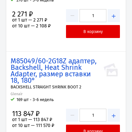
276 шт - 3-6 недель
2 271 ₽
−
+
от 1 шт —
2 271 ₽
от 10 шт —
2 108 ₽
M85049/60-2G18Z адаптер,
Backshell, Heat Shrink
Adapter, размер вставки
18, 180°
BACKSHELL STRAIGHT SHRINK BOOT 2
Glenair
169 шт - 3-6 недель
113 847 ₽
−
+
от 1 шт —
113 847 ₽
от 10 шт —
111 570 ₽