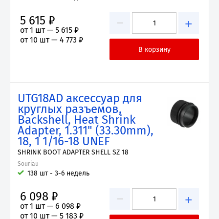
5 615 ₽
−
+
от 1 шт —
5 615 ₽
от 10 шт —
4 773 ₽
UTG18AD аксессуар для
круглых разъемов,
Backshell, Heat Shrink
Adapter, 1.311" (33.30mm),
18, 1 1/16-18 UNEF
SHRINK BOOT ADAPTER SHELL SZ 18
Souriau
138 шт - 3-6 недель
6 098 ₽
−
+
от 1 шт —
6 098 ₽
от 10 шт —
5 183 ₽