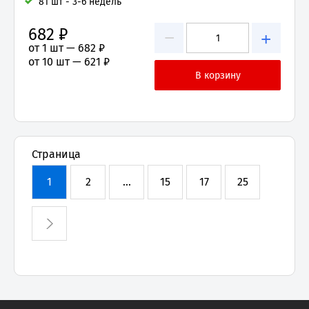
81 шт - 3-6 недель
682 ₽
−
+
от 1 шт —
682 ₽
от 10 шт —
621 ₽
Страница
1
2
...
15
17
25