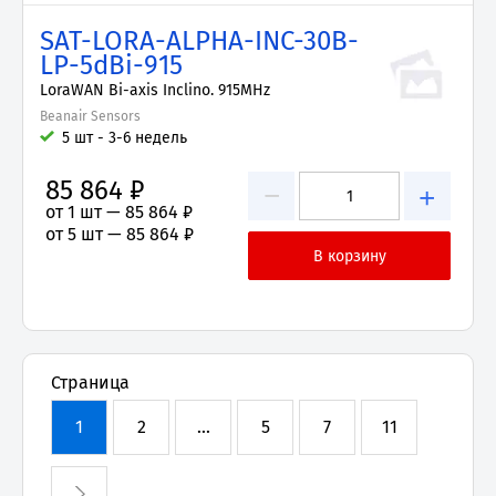
SAT-LORA-ALPHA-INC-30B-
LP-5dBi-915
LoraWAN Bi-axis Inclino. 915MHz
Beanair Sensors
5 шт - 3-6 недель
85 864 ₽
−
+
от 1 шт —
85 864 ₽
от 5 шт —
85 864 ₽
Страница
1
2
...
5
7
11