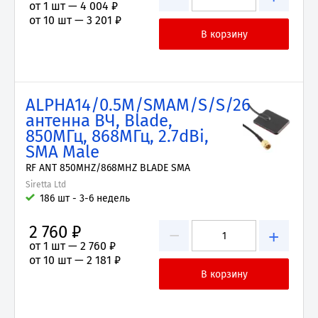
от 1 шт —
4 004 ₽
от 10 шт —
3 201 ₽
ALPHA14/0.5M/SMAM/S/S/26
антенна ВЧ, Blade,
850МГц, 868МГц, 2.7dBi,
SMA Male
RF ANT 850MHZ/868MHZ BLADE SMA
Siretta Ltd
186 шт - 3-6 недель
2 760 ₽
−
+
от 1 шт —
2 760 ₽
от 10 шт —
2 181 ₽