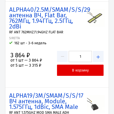
ALPHA40/2.5M/SMAM/S/S/29
антенна ВЧ, Flat Bar,
762МГц, 1.94ГГц, 2.5ГГц,
2dBi
RF ANT 762MHZ/1.94GHZ FLAT BAR
SIRETTA
162 шт - 3-6 недель
3 864 ₽
−
+
от 1 шт —
3 864 ₽
от 5 шт —
3 315 ₽
ALPHA19/3M/SMAM/S/S/17
ВЧ антенна, Module,
1.575ГГц, 1dBic, SMA Male
RF ANT 1.575GHZ MOD SMA MALE ADH