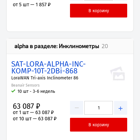
от 5 шт —
1 857 ₽
alpha
в разделе:
Инклинометры
20
SAT-LORA-ALPHA-INC-
KOMP-10T-2DBi-868
LoraWAN Tri-axis Inclinometer 86
Beanair Sensors
10 шт - 3-6 недель
63 087 ₽
−
+
от 1 шт —
63 087 ₽
от 10 шт —
63 087 ₽