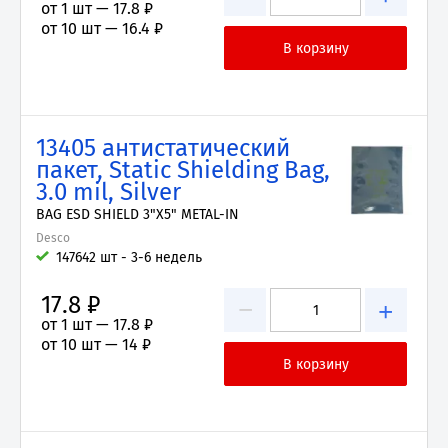
от 1 шт —
17.8 ₽
от 10 шт —
16.4 ₽
13405 антистатический
пакет, Static Shielding Bag,
3.0 mil, Silver
BAG ESD SHIELD 3"X5" METAL-IN
Desco
147642 шт - 3-6 недель
17.8 ₽
−
+
от 1 шт —
17.8 ₽
от 10 шт —
14 ₽