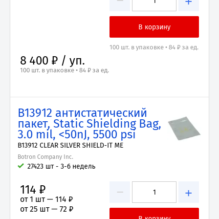
−
+
100 шт. в упаковке • 84 ₽ за ед.
8 400 ₽ / уп.
100 шт. в упаковке • 84 ₽ за ед.
B13912 антистатический
пакет, Static Shielding Bag,
3.0 mil, <50nJ, 5500 psi
B13912 CLEAR SILVER SHIELD-IT ME
Botron Company Inc.
27423 шт - 3-6 недель
114 ₽
−
+
от 1 шт —
114 ₽
от 25 шт —
72 ₽