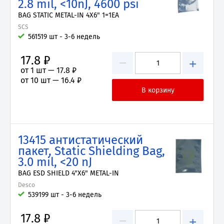
2.8 mil, <10nJ, 4600 psi
BAG STATIC METAL-IN 4X6" 1=1EA
SCS
561519 шт - 3-6 недель
17.8 ₽
−
+
от 1 шт —
17.8 ₽
от 10 шт —
16.4 ₽
13415 антистатический
пакет, Static Shielding Bag,
3.0 mil, <20 nJ
BAG ESD SHIELD 4"X6" METAL-IN
Desco
539199 шт - 3-6 недель
17.8 ₽
−
+