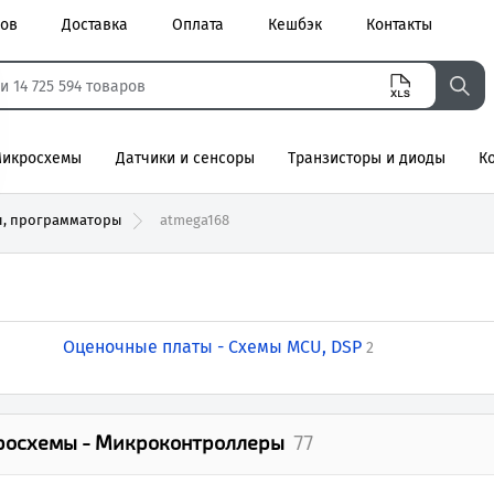
ров
Доставка
Оплата
Кешбэк
Контакты
икросхемы
Датчики и сенсоры
Транзисторы и диоды
К
агнитные
ы, программаторы
atmega168
Оценочные платы - Схемы MCU, DSP
2
росхемы - Микроконтроллеры
77