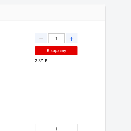
−
+
2 771 ₽