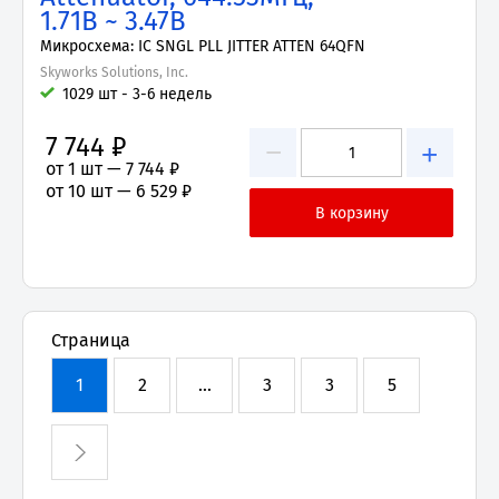
1.71В ~ 3.47В
Микросхема: IC SNGL PLL JITTER ATTEN 64QFN
Skyworks Solutions, Inc.
1029 шт - 3-6 недель
7 744 ₽
−
+
от 1 шт —
7 744 ₽
от 10 шт —
6 529 ₽
Страница
1
2
...
3
3
5