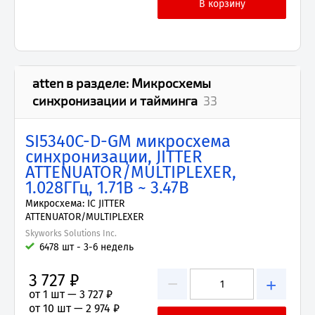
atten
в разделе:
Микросхемы
синхронизации и тайминга
33
SI5340C-D-GM микросхема
синхронизации, JITTER
ATTENUATOR/MULTIPLEXER,
1.028ГГц, 1.71В ~ 3.47В
Микросхема: IC JITTER
ATTENUATOR/MULTIPLEXER
Skyworks Solutions Inc.
6478 шт - 3-6 недель
3 727 ₽
−
+
от 1 шт —
3 727 ₽
от 10 шт —
2 974 ₽