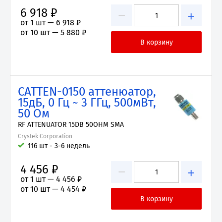
6 918 ₽
−
+
от 1 шт —
6 918 ₽
от 10 шт —
5 880 ₽
CATTEN-0150 аттенюатор,
15дБ, 0 Гц ~ 3 ГГц, 500мВт,
50 Ом
RF ATTENUATOR 15DB 50OHM SMA
Crystek Corporation
116 шт - 3-6 недель
4 456 ₽
−
+
от 1 шт —
4 456 ₽
от 10 шт —
4 454 ₽