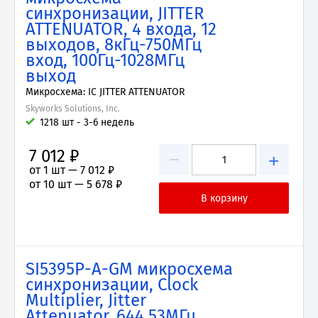
синхронизации, JITTER
ATTENUATOR, 4 входа, 12
выходов, 8кГц-750МГц
вход, 100Гц-1028МГц
выход
Микросхема: IC JITTER ATTENUATOR
Skyworks Solutions, Inc.
1218 шт - 3-6 недель
7 012 ₽
−
+
от 1 шт —
7 012 ₽
от 10 шт —
5 678 ₽
SI5395P-A-GM микросхема
синхронизации, Clock
Multiplier, Jitter
Attenuator, 644.53МГц,