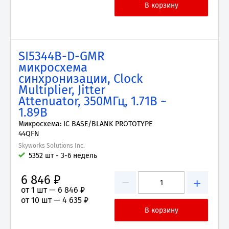
SI5344B-D-GMR
микросхема
синхронизации, Clock
Multiplier, Jitter
Attenuator, 350МГц, 1.71В ~
1.89В
Микросхема: IC BASE/BLANK PROTOTYPE
44QFN
Skyworks Solutions Inc.
5352 шт - 3-6 недель
6 846 ₽
−
+
от 1 шт —
6 846 ₽
от 10 шт —
4 635 ₽