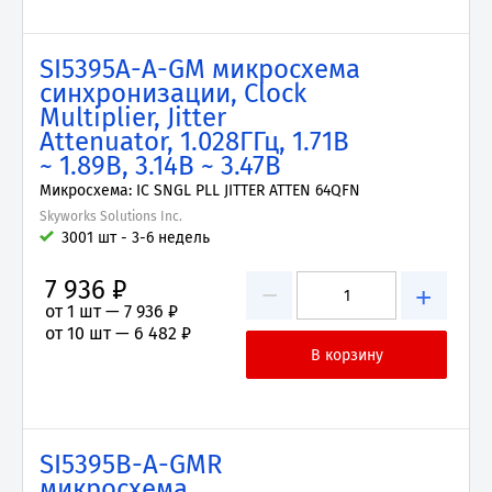
SI5395A-A-GM микросхема
синхронизации, Clock
Multiplier, Jitter
Attenuator, 1.028ГГц, 1.71В
~ 1.89В, 3.14В ~ 3.47В
Микросхема: IC SNGL PLL JITTER ATTEN 64QFN
Skyworks Solutions Inc.
3001 шт - 3-6 недель
7 936 ₽
−
+
от 1 шт —
7 936 ₽
от 10 шт —
6 482 ₽
SI5395B-A-GMR
микросхема