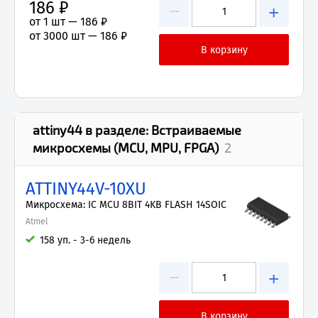
186 ₽
−
+
от 1 шт —
186 ₽
от 3000 шт —
186 ₽
attiny44
в разделе:
Встраиваемые
микросхемы (MCU, MPU, FPGA)
2
ATTINY44V-10XU
Микросхема: IC MCU 8BIT 4KB FLASH 14SOIC
Atmel
158 уп. - 3-6 недель
−
+