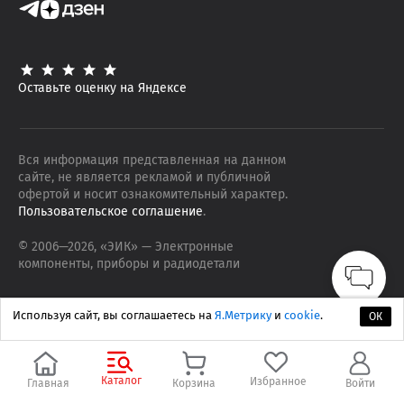
Оставьте оценку на Яндексе
Вся информация представленная на данном
сайте, не является рекламой и публичной
офертой и носит ознакомительный характер.
Пользовательское соглашение
.
© 2006—
2026
, «ЭИК»
— Электронные
компоненты, приборы и радиодетали
Используя сайт, вы соглашаетесь на
Я.Метрику
и
cookie
.
ОК
Каталог
Избранное
Главная
Корзина
Войти