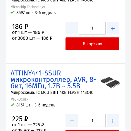
Микросхема: IC MCU 8BIT 4KB FLASH 14SOIC
Microchip Technology
8597 шт - 3-6 недель
186 ₽
−
+
от 1 шт —
186 ₽
от 3000 шт —
186 ₽
ATTINY441-SSUR
микроконтроллер, AVR, 8-
бит, 16МГц, 1.7В ~ 5.5В
Микросхема: IC MCU 8BIT 4KB FLASH 14SOIC
MICROCHIP
8167 шт - 3-6 недель
225 ₽
−
+
от 1 шт —
225 ₽
от 25 шт —
223 ₽