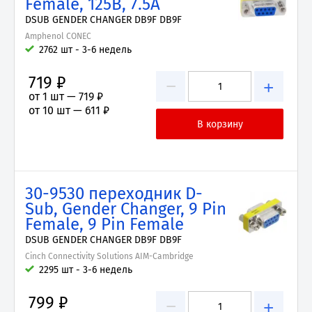
Female, 125В, 7.5А
DSUB GENDER CHANGER DB9F DB9F
Amphenol CONEC
2762 шт - 3-6 недель
719 ₽
−
+
от 1 шт —
719 ₽
от 10 шт —
611 ₽
30-9530 переходник D-
Sub, Gender Changer, 9 Pin
Female, 9 Pin Female
DSUB GENDER CHANGER DB9F DB9F
Cinch Connectivity Solutions AIM-Cambridge
2295 шт - 3-6 недель
799 ₽
−
+