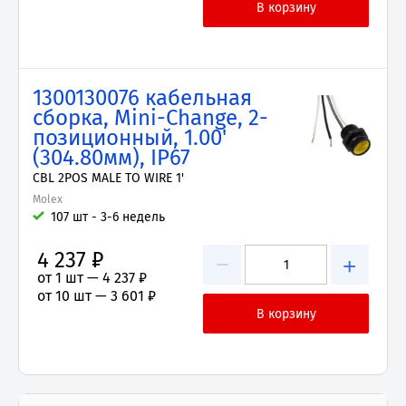
1300130076 кабельная
сборка, Mini-Change, 2-
позиционный, 1.00'
(304.80мм), IP67
CBL 2POS MALE TO WIRE 1'
Molex
107 шт - 3-6 недель
4 237 ₽
−
+
от 1 шт —
4 237 ₽
от 10 шт —
3 601 ₽