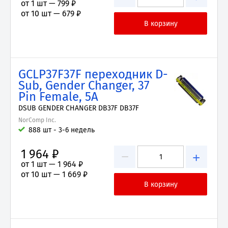
от 1 шт —
799 ₽
от 10 шт —
679 ₽
GCLP37F37F переходник D-
Sub, Gender Changer, 37
Pin Female, 5А
DSUB GENDER CHANGER DB37F DB37F
NorComp Inc.
888 шт - 3-6 недель
1 964 ₽
−
+
от 1 шт —
1 964 ₽
от 10 шт —
1 669 ₽