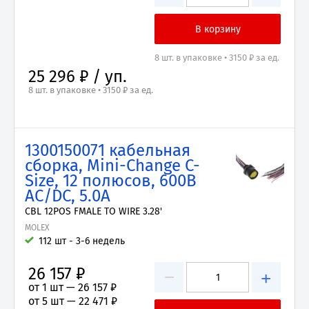
8 шт. в упаковке • 3150 ₽ за ед.
25 296 ₽ / уп.
8 шт. в упаковке • 3150 ₽ за ед.
1300150071 кабельная
сборка, Mini-Change C-
Size, 12 полюсов, 600В
AC/DC, 5.0А
CBL 12POS FMALE TO WIRE 3.28'
MOLEX
112 шт - 3-6 недель
26 157 ₽
−
+
от 1 шт —
26 157 ₽
от 5 шт —
22 471 ₽