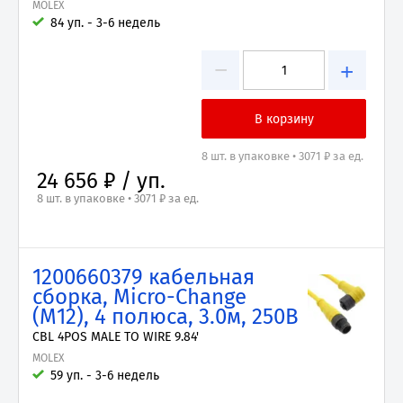
MOLEX
84 уп. - 3-6 недель
−
+
8 шт. в упаковке • 3071 ₽ за ед.
24 656 ₽ / уп.
8 шт. в упаковке • 3071 ₽ за ед.
1200660379 кабельная
сборка, Micro-Change
(M12), 4 полюса, 3.0м, 250В
CBL 4POS MALE TO WIRE 9.84'
MOLEX
59 уп. - 3-6 недель