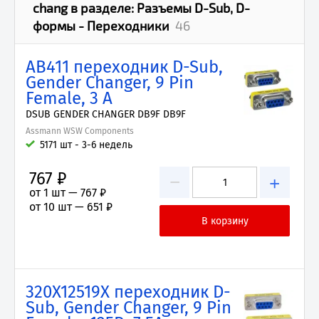
chang
в разделе:
Разъемы D-Sub, D-
формы - Переходники
46
AB411 переходник D-Sub,
Gender Changer, 9 Pin
Female, 3 А
DSUB GENDER CHANGER DB9F DB9F
Assmann WSW Components
5171 шт - 3-6 недель
767 ₽
−
+
от 1 шт —
767 ₽
от 10 шт —
651 ₽
320X12519X переходник D-
Sub, Gender Changer, 9 Pin