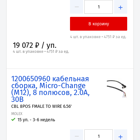
−
+
4 шт. в упаковке • 4751 ₽ за ед.
19 072 ₽ / уп.
4 шт. в упаковке • 4751 ₽ за ед.
1200650960 кабельная
сборка, Micro-Change
(M12), 8 полюсов, 2.0A,
30В
CBL 8POS FMALE TO WIRE 6.56'
MOLEX
15 уп. - 3-6 недель
−
+