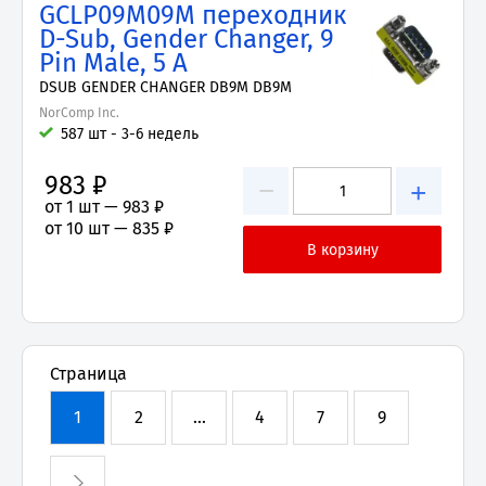
GCLP09M09M переходник
D-Sub, Gender Changer, 9
Pin Male, 5 А
DSUB GENDER CHANGER DB9M DB9M
NorComp Inc.
587 шт - 3-6 недель
983 ₽
−
+
от 1 шт —
983 ₽
от 10 шт —
835 ₽
Страница
1
2
...
4
7
9