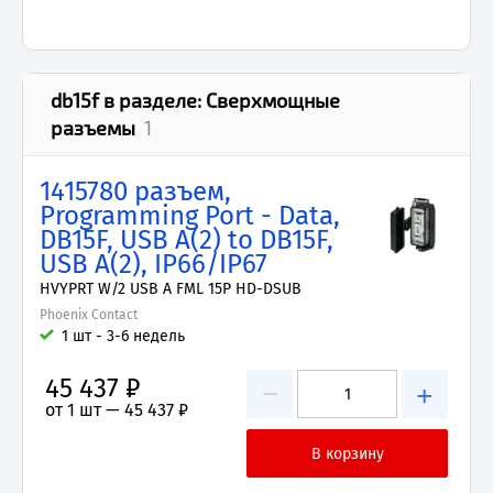
db15f
в разделе:
Сверхмощные
разъемы
1
1415780 разъем,
Programming Port - Data,
DB15F, USB A(2) to DB15F,
USB A(2), IP66/IP67
HVYPRT W/2 USB A FML 15P HD-DSUB
Phoenix Contact
1 шт - 3-6 недель
45 437 ₽
−
+
от 1 шт —
45 437 ₽