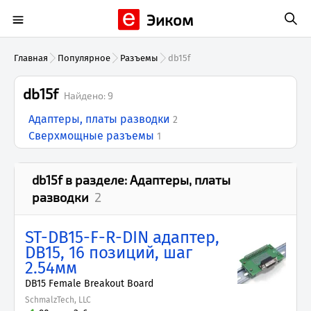
Эиком
Главная
Популярное
Разъемы
db15f
db15f
Найдено:
9
Адаптеры, платы разводки
2
Сверхмощные разъемы
1
db15f
в разделе:
Адаптеры, платы
разводки
2
ST-DB15-F-R-DIN адаптер,
DB15, 16 позиций, шаг
2.54мм
DB15 Female Breakout Board
SchmalzTech, LLC