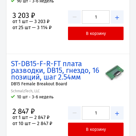
90 шт - 3-6 недель
3 203 ₽
−
+
от 1 шт —
3 203 ₽
от 25 шт —
3 114 ₽
ST-DB15-F-R-FT плата
разводки, DB15, гнездо, 16
позиций, шаг 2.54мм
DB15 Female Breakout Board
SchmalzTech, LLC
10 шт - 3-6 недель
2 847 ₽
−
+
от 1 шт —
2 847 ₽
от 10 шт —
2 847 ₽