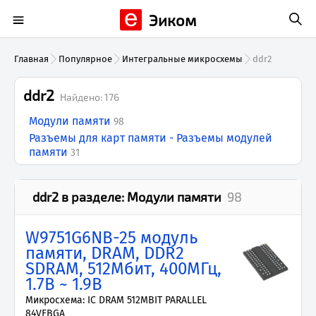
Эиком
Главная
Популярное
Интегральные микросхемы
ddr2
ddr2
Найдено:
176
Модули памяти
98
Разъемы для карт памяти - Разъемы модулей
памяти
31
ddr2
в разделе:
Модули памяти
98
W9751G6NB-25 модуль
памяти, DRAM, DDR2
SDRAM, 512Мбит, 400МГц,
1.7В ~ 1.9В
Микросхема: IC DRAM 512MBIT PARALLEL
84VFBGA