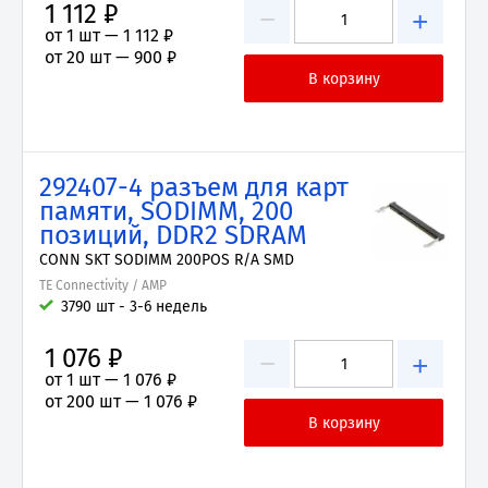
1 112 ₽
−
+
от 1 шт —
1 112 ₽
от 20 шт —
900 ₽
292407-4 разъем для карт
памяти, SODIMM, 200
позиций, DDR2 SDRAM
CONN SKT SODIMM 200POS R/A SMD
TE Connectivity / AMP
3790 шт - 3-6 недель
1 076 ₽
−
+
от 1 шт —
1 076 ₽
от 200 шт —
1 076 ₽