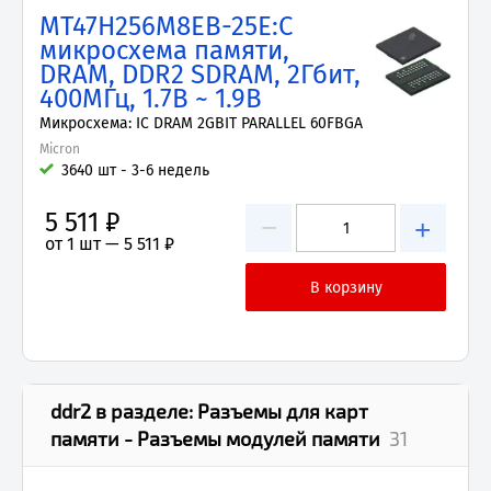
MT47H256M8EB-25E:C
микросхема памяти,
DRAM, DDR2 SDRAM, 2Гбит,
400МГц, 1.7В ~ 1.9В
Микросхема: IC DRAM 2GBIT PARALLEL 60FBGA
Micron
3640 шт - 3-6 недель
5 511 ₽
−
+
от 1 шт —
5 511 ₽
ddr2
в разделе:
Разъемы для карт
памяти - Разъемы модулей памяти
31