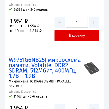
Winbond Electronics
24331 шт - 3-6 недель
1 954 ₽
−
+
от 1 шт —
1 954 ₽
от 10 шт —
1 814 ₽
W9751G6NB25I микросхема
памяти, Volatile, DDR2
SDRAM, 512Мбит, 400МГц,
1.7В ~ 1.9В
Микросхема: IC DRAM 512MBIT PARALLEL
84VFBGA
Winbond Electronics
11467 шт - 3-6 недель
1 954 ₽