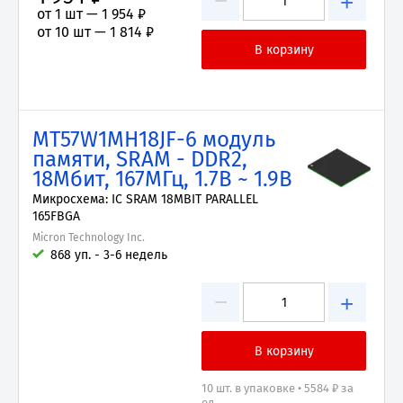
−
+
от 1 шт —
1 954 ₽
от 10 шт —
1 814 ₽
MT57W1MH18JF-6 модуль
памяти, SRAM - DDR2,
18Мбит, 167МГц, 1.7В ~ 1.9В
Микросхема: IC SRAM 18MBIT PARALLEL
165FBGA
Micron Technology Inc.
868 уп. - 3-6 недель
−
+
10 шт. в упаковке • 5584 ₽ за
ед.