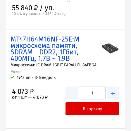
55 840 ₽ / уп.
10 шт. в упаковке • 5584 ₽ за ед.
MT47H64M16NF-25E:M
микросхема памяти,
SDRAM - DDR2, 1Гбит,
400МГц, 1.7В ~ 1.9В
Микросхема: IC DRAM 1GBIT PARALLEL 84FBGA
Micron
4943 шт - 3-6 недель
4 073 ₽
−
+
от 1 шт —
4 073 ₽