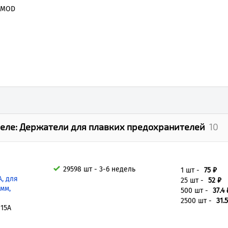
 MOD
еле:
Держатели для плавких предохранителей
10
29598 шт - 3-6 недель
1 шт -
75 ₽
А, для
25 шт -
52 ₽
мм,
500 шт -
37.4 
2500 шт -
31.5
 15A