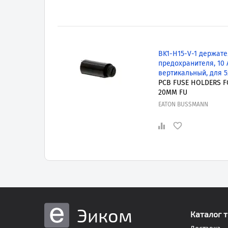
BK1-H15-V-1 держате
предохранителя, 10 А
вертикальный, для 
PCB FUSE HOLDERS F
20MM FU
EATON BUSSMANN
Эиком
Каталог 