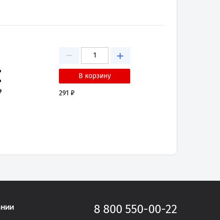
−
+
₽
₽
₽
291 ₽
ании
8 800 550-00-22