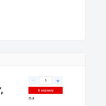
−
+
₽
 ₽
75 ₽