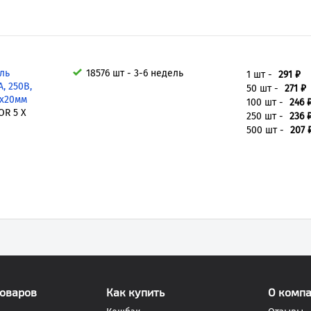
ль
18576 шт - 3-6 недель
1 шт -
291 ₽
, 250В,
50 шт -
271 ₽
5x20мм
100 шт -
246 
OR 5 X
250 шт -
236 
500 шт -
207 
товаров
Как купить
О комп