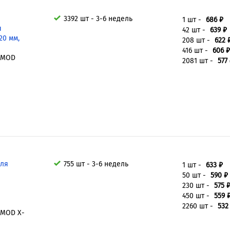
3392 шт - 3-6 недель
1 шт -
686 ₽
я
42 шт -
639 ₽
20 мм,
208 шт -
622 
416 шт -
606 ₽
 MOD
2081 шт -
577
для
755 шт - 3-6 недель
1 шт -
633 ₽
50 шт -
590 ₽
230 шт -
575 
450 шт -
559 
2260 шт -
532
 MOD X-