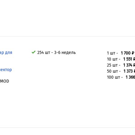
ар для
254 шт - 3-6 недель
1 шт -
1 700 ₽
10 шт -
1 551 
25 шт -
1 374 
лектор
50 шт -
1 373 
100 шт -
1 366
 MOD