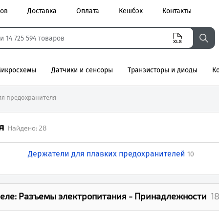
ров
Доставка
Оплата
Кешбэк
Контакты
икросхемы
Датчики и сенсоры
Транзисторы и диоды
К
агнитные
ля предохранителя
я
Найдено:
28
Держатели для плавких предохранителей
10
еле:
Разъемы электропитания - Принадлежности
1