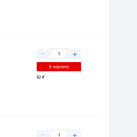
−
+
62 ₽
−
+