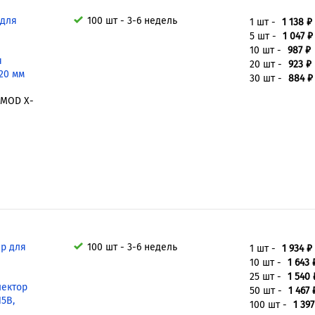
 для
100 шт - 3-6 недель
1 шт -
1 138 ₽
5 шт -
1 047 ₽
10 шт -
987 ₽
я
20 шт -
923 ₽
20 мм
30 шт -
884 ₽
 MOD X-
ар для
100 шт - 3-6 недель
1 шт -
1 934 ₽
10 шт -
1 643 
25 шт -
1 540 
лектор
50 шт -
1 467 
15В,
100 шт -
1 397