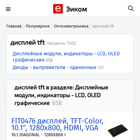
Эиком
Главная
Популярное
Оптоэлектроника
дисплей tft
дисплей tft
Найдено:
1502
Дисплейные модули, индикаторы - LCD, OLED
графические
658
Диоды - выпрямители - одиночные
121
дисплей tft
в разделе:
Дисплейные
модули, индикаторы - LCD, OLED
графические
658
FIT0476 дисплей, TFT-Color,
10.1", 1280x800, HDMI, VGA
10.1 DIAGONAL - 1280X800 I