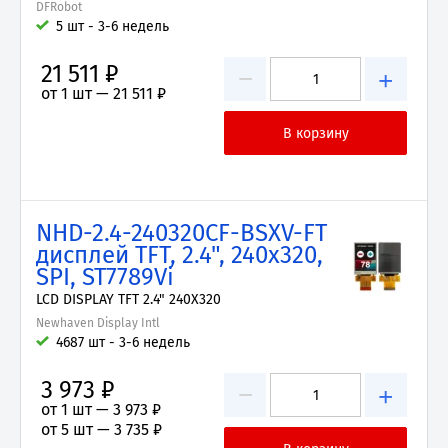
DFRobot
5 шт - 3-6 недель
21 511 ₽
−
+
от 1 шт —
21 511 ₽
NHD-2.4-240320CF-BSXV-FT
дисплей TFT, 2.4", 240x320,
SPI, ST7789Vi
LCD DISPLAY TFT 2.4" 240X320
Newhaven Display Intl
4687 шт - 3-6 недель
3 973 ₽
−
+
от 1 шт —
3 973 ₽
от 5 шт —
3 735 ₽