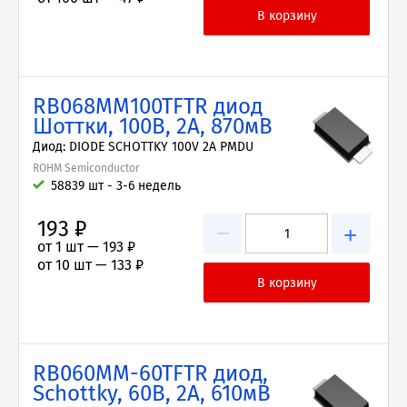
RB068MM100TFTR диод
Шоттки, 100В, 2А, 870мВ
Диод: DIODE SCHOTTKY 100V 2A PMDU
ROHM Semiconductor
58839 шт - 3-6 недель
193 ₽
−
+
от 1 шт —
193 ₽
от 10 шт —
133 ₽
RB060MM-60TFTR диод,
Schottky, 60В, 2А, 610мВ