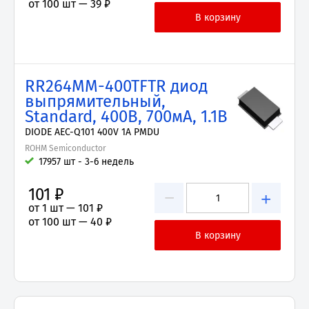
от 100 шт —
39 ₽
RR264MM-400TFTR диод
выпрямительный,
Standard, 400В, 700мА, 1.1В
DIODE AEC-Q101 400V 1A PMDU
ROHM Semiconductor
17957 шт - 3-6 недель
101 ₽
−
+
от 1 шт —
101 ₽
от 100 шт —
40 ₽