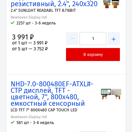
резистивный, 2.4", 240x320
2.4" SUNLGHT READABL TFT 8/16BIT
Newhaven Display Intl
2257 шт - 3-6 недель
3 991 ₽
−
+
от 1 шт —
3 991 ₽
от 5 шт —
3 752 ₽
NHD-7.0-800480EF-ATXL#-
CTP дисплей, TFT -
цветной, 7", 800x480,
емкостный сенсорный
LCD TFT 7" 800X480 CAP TOUCH LED
Newhaven Display Intl
581 шт - 3-6 недель