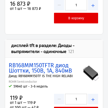
16 873 ₽
−
+
от 1 шт —
16 873 ₽
дисплей tft
в разделе:
Диоды -
выпрямители - одиночные
121
RB168MM150TFTR диод
Шоттки, 150В, 1А, 840мВ
Диод: RB168MM150TF IS THE HIGH RELIABI
ROHM Semiconductor
59640 шт - 3-6 недель
119 ₽
−
+
от 1 шт —
119 ₽
от 100 шт —
47 ₽