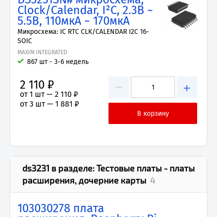
Clock/Calendar, I²C, 2.3В ~
5.5В, 110мкА ~ 170мкА
Микросхема: IC RTC CLK/CALENDAR I2C 16-
SOIC
MAXIM INTEGRATED
867 шт - 3-6 недель
2 110 ₽
−
+
от 1 шт —
2 110 ₽
от 3 шт —
1 881 ₽
ds3231
в разделе:
Тестовые платы - платы
расширения, дочерние карты
4
103030278 плата