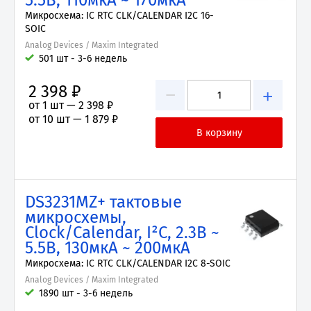
5.5В, 110мкА ~ 170мкА
Микросхема: IC RTC CLK/CALENDAR I2C 16-
SOIC
Analog Devices / Maxim Integrated
501 шт - 3-6 недель
2 398 ₽
−
+
от 1 шт —
2 398 ₽
от 10 шт —
1 879 ₽
DS3231MZ+ тактовые
микросхемы,
Clock/Calendar, I²C, 2.3В ~
5.5В, 130мкА ~ 200мкА
Микросхема: IC RTC CLK/CALENDAR I2C 8-SOIC
Analog Devices / Maxim Integrated
1890 шт - 3-6 недель