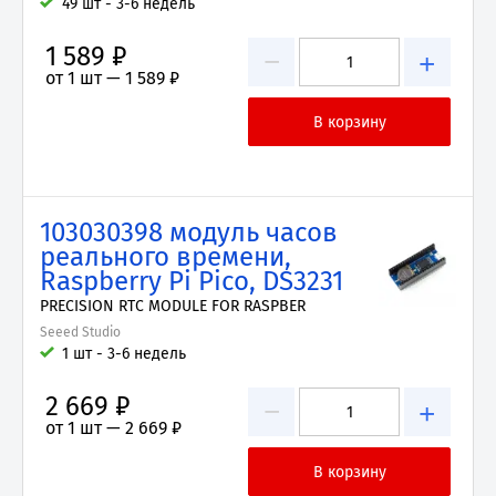
49 шт - 3-6 недель
1 589 ₽
−
+
от 1 шт —
1 589 ₽
103030398 модуль часов
реального времени,
Raspberry Pi Pico, DS3231
PRECISION RTC MODULE FOR RASPBER
Seeed Studio
1 шт - 3-6 недель
2 669 ₽
−
+
от 1 шт —
2 669 ₽