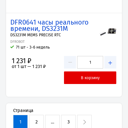
DFR0641 часы реального
времени, DS3231M
DS3231M MEMS PRECISE RTC
DFROBOT
71 шт - 3-6 недель
1 231 ₽
−
+
от 1 шт —
1 231 ₽
Страница
1
2
...
3