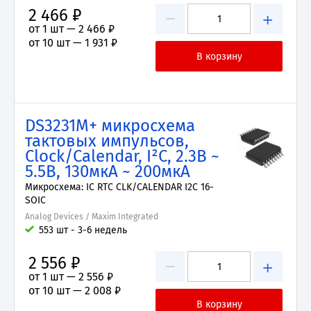
2 466 ₽
−
+
от 1 шт —
2 466 ₽
от 10 шт —
1 931 ₽
DS3231M+ микросхема
тактовых импульсов,
Clock/Calendar, I²C, 2.3В ~
5.5В, 130мкА ~ 200мкА
Микросхема: IC RTC CLK/CALENDAR I2C 16-
SOIC
Analog Devices / Maxim Integrated
553 шт - 3-6 недель
2 556 ₽
−
+
от 1 шт —
2 556 ₽
от 10 шт —
2 008 ₽