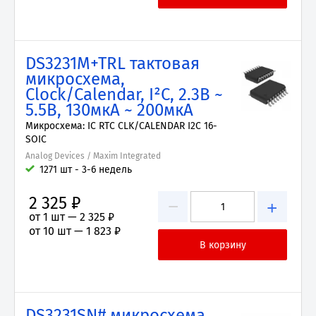
DS3231M+TRL тактовая
микросхема,
Clock/Calendar, I²C, 2.3В ~
5.5В, 130мкА ~ 200мкА
Микросхема: IC RTC CLK/CALENDAR I2C 16-
SOIC
Analog Devices / Maxim Integrated
1271 шт - 3-6 недель
2 325 ₽
−
+
от 1 шт —
2 325 ₽
от 10 шт —
1 823 ₽
DS3231SN# микросхема,