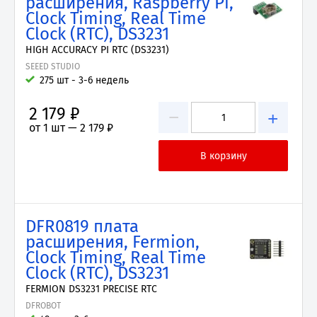
расширения, Raspberry Pi,
Clock Timing, Real Time
Clock (RTC), DS3231
HIGH ACCURACY PI RTC (DS3231)
SEEED STUDIO
275 шт - 3-6 недель
2 179 ₽
−
+
от 1 шт —
2 179 ₽
DFR0819 плата
расширения, Fermion,
Clock Timing, Real Time
Clock (RTC), DS3231
FERMION DS3231 PRECISE RTC
DFROBOT