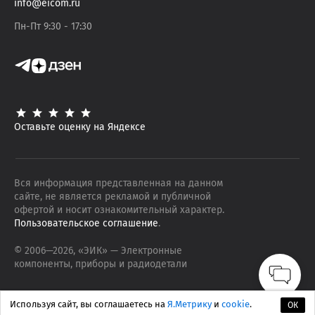
info@eicom.ru
Пн-Пт 9:30 - 17:30
Оставьте оценку на Яндексе
Вся информация представленная на данном
сайте, не является рекламой и публичной
офертой и носит ознакомительный характер.
Пользовательское соглашение
.
© 2006—
2026
, «ЭИК»
— Электронные
компоненты, приборы и радиодетали
Используя сайт, вы соглашаетесь на
Я.Метрику
и
cookie
.
ОК