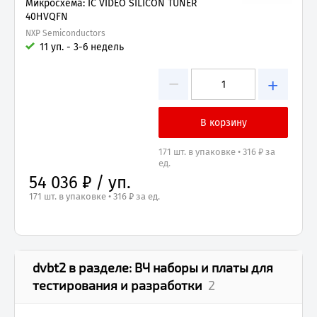
Микросхема: IC VIDEO SILICON TUNER
40HVQFN
NXP Semiconductors
11 уп. - 3-6 недель
−
+
171 шт. в упаковке • 316 ₽ за
ед.
54 036 ₽ / уп.
171 шт. в упаковке • 316 ₽ за ед.
dvbt2
в разделе:
ВЧ наборы и платы для
тестирования и разработки
2