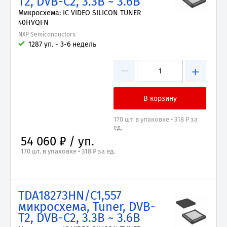
T2, DVB-C2, 3.3В ~ 3.6В
Микросхема: IC VIDEO SILICON TUNER
40HVQFN
NXP Semiconductors
1287 уп. - 3-6 недель
−
+
170 шт. в упаковке • 318 ₽ за
ед.
54 060 ₽ / уп.
170 шт. в упаковке • 318 ₽ за ед.
TDA18273HN/C1,557
микросхема, Tuner, DVB-
T2, DVB-C2, 3.3В ~ 3.6В