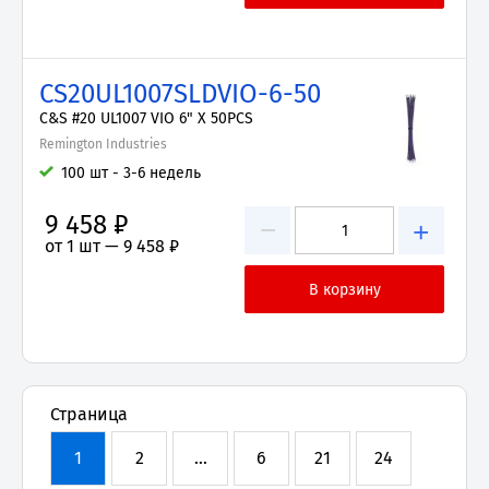
CS20UL1007SLDVIO-6-50
C&S #20 UL1007 VIO 6" X 50PCS
Remington Industries
100 шт - 3-6 недель
9 458 ₽
−
+
от 1 шт —
9 458 ₽
Страница
1
2
...
6
21
24