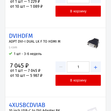
от 1 шт —
1 229 ₽
от 10 шт —
1 089 ₽
DVIHDFM
ADPT DVI-I DUAL LK F TO HDMI M
L-com
1 шт - 3-6 недель
7 045 ₽
−
+
от 1 шт —
7 045 ₽
от 10 шт —
5 987 ₽
4XUSBCDVIAB
10 inch USB-C to DVI Adapter BK