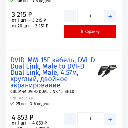
106 шт - 3-6 недель
3 215 ₽
−
+
от 1 шт —
3 215 ₽
от 20 шт —
3 151 ₽
DVID-MM-15F кабель, DVI-D
Dual Link, Male to DVI-D
Dual Link, Male, 4.57м,
круглый, двойное
экранирование
CBL M-M DVI-D DUAL LINK 15' SHLD
UNC Group, LLC
25 шт - 3-6 недель
4 853 ₽
−
+
от 1 шт —
4 853 ₽