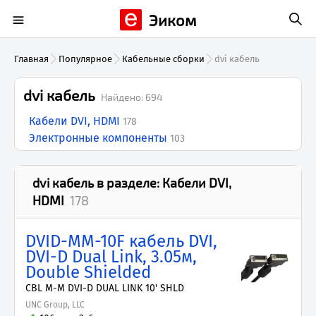
Эиком
Главная
Популярное
Кабельные сборки
dvi кабель
dvi кабель
Найдено:
694
Кабели DVI, HDMI
178
Электронные компоненты
103
dvi кабель
в разделе:
Кабели DVI,
HDMI
178
DVID-MM-10F кабель DVI,
DVI-D Dual Link, 3.05м,
Double Shielded
CBL M-M DVI-D DUAL LINK 10' SHLD
UNC Group, LLC