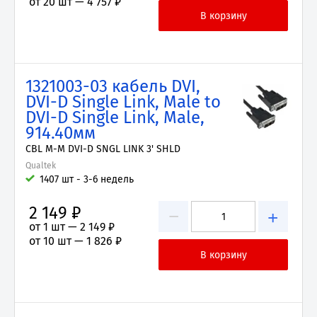
от 20 шт —
4 757 ₽
1321003-03 кабель DVI,
DVI-D Single Link, Male to
DVI-D Single Link, Male,
914.40мм
CBL M-M DVI-D SNGL LINK 3' SHLD
Qualtek
1407 шт - 3-6 недель
2 149 ₽
−
+
от 1 шт —
2 149 ₽
от 10 шт —
1 826 ₽