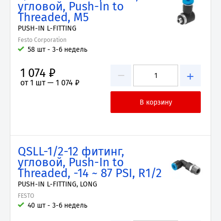
угловой, Push-In to
Threaded, M5
PUSH-IN L-FITTING
Festo Corporation
58 шт - 3-6 недель
1 074 ₽
−
+
от 1 шт —
1 074 ₽
QSLL-1/2-12 фитинг,
угловой, Push-In to
Threaded, -14 ~ 87 PSI, R1/2
PUSH-IN L-FITTING, LONG
FESTO
40 шт - 3-6 недель