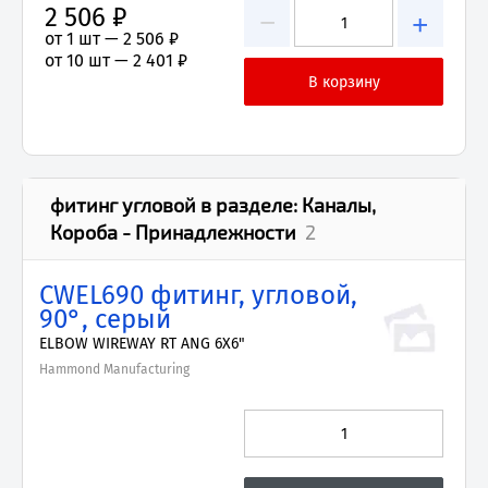
2 506 ₽
−
+
от 1 шт —
2 506 ₽
от 10 шт —
2 401 ₽
фитинг угловой
в разделе:
Каналы,
Короба - Принадлежности
2
CWEL690 фитинг, угловой,
90°, серый
ELBOW WIREWAY RT ANG 6X6"
Hammond Manufacturing