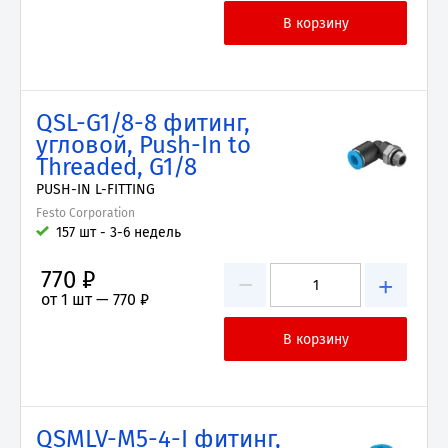
QSL-G1/8-8 фитинг,
угловой, Push-In to
Threaded, G1/8
PUSH-IN L-FITTING
Festo Corporation
157 шт - 3-6 недель
770 ₽
−
+
от 1 шт —
770 ₽
QSMLV-M5-4-I фитинг,