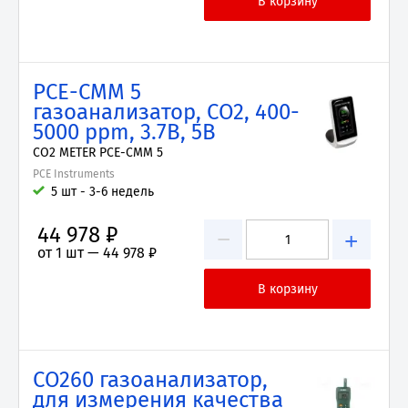
PCE-CMM 5
газоанализатор, CO2, 400-
5000 ppm, 3.7В, 5В
CO2 METER PCE-CMM 5
PCE Instruments
5 шт - 3-6 недель
44 978 ₽
−
+
от 1 шт —
44 978 ₽
CO260 газоанализатор,
для измерения качества