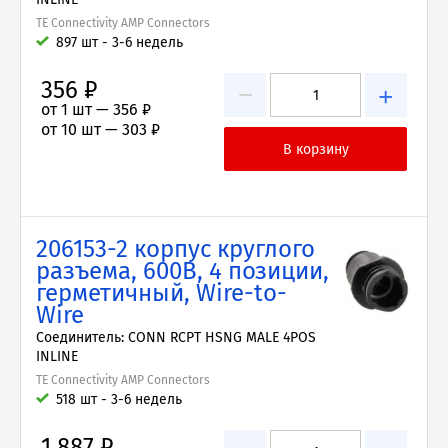
TE Connectivity AMP Connectors
897 шт - 3-6 недель
356 ₽
−
+
от 1 шт —
356 ₽
от 10 шт —
303 ₽
206153-2 корпус круглого
разъема, 600В, 4 позиции,
герметичный, Wire-to-
Wire
Соединитель: CONN RCPT HSNG MALE 4POS
INLINE
TE Connectivity AMP Connectors
518 шт - 3-6 недель
1 887 ₽