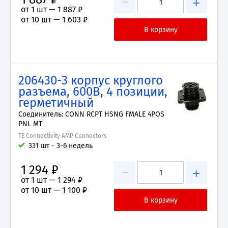
−
+
от 1 шт —
1 887 ₽
от 10 шт —
1 603 ₽
206430-3 корпус круглого
разъема, 600В, 4 позиции,
герметичный
Соединитель: CONN RCPT HSNG FMALE 4POS
PNL MT
TE Connectivity AMP Connectors
331 шт - 3-6 недель
1 294 ₽
−
+
от 1 шт —
1 294 ₽
от 10 шт —
1 100 ₽