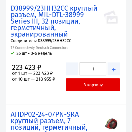
D38999/23HH32CC круглый
разъем, MIL-DTL-38999
Series III, 32 позиции,
герметичный,
экранированный
Соединитель: D38999/23HH32CC
TE Connectivity Deutsch Connectors
26 шт - 3-6 недель
223 423 ₽
−
+
от 1 шт —
223 423 ₽
от 10 шт —
218 955 ₽
AHDP02-24-07PN-SRA
круглый разъем, 7
позиций, герметичный,