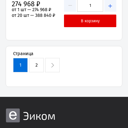
274 968 ₽
−
+
от 1 шт —
274 968 ₽
от 20 шт —
388 840 ₽
Страница
1
2
Эиком