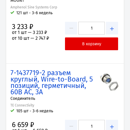
MOUNT
Amphenol Sine Systems Corp
121 шт - 3-6 недель
3 233 ₽
−
+
от 1 шт —
3 233 ₽
от 10 шт —
2 747 ₽
7-1437719-2 разъем
круглый, Wire-to-Board, 5
позиций, герметичный,
60В AC, 3А
Соединитель
TE Connectivity
105 шт - 3-6 недель
6 659 ₽
−
+