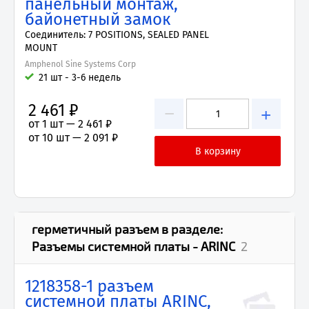
панельный монтаж,
байонетный замок
Соединитель: 7 POSITIONS, SEALED PANEL
MOUNT
Amphenol Sine Systems Corp
21 шт - 3-6 недель
2 461 ₽
−
+
от 1 шт —
2 461 ₽
от 10 шт —
2 091 ₽
герметичный разъем
в разделе:
Разъемы системной платы - ARINC
2
1218358-1 разъем
системной платы ARINC,