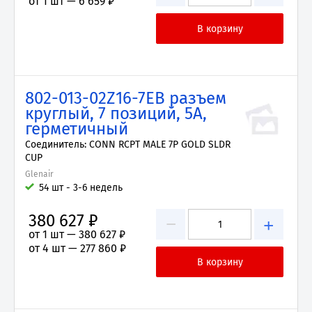
от 1 шт —
6 659 ₽
802-013-02Z16-7EB разъем
круглый, 7 позиций, 5А,
герметичный
Соединитель: CONN RCPT MALE 7P GOLD SLDR
CUP
Glenair
54 шт - 3-6 недель
380 627 ₽
−
+
от 1 шт —
380 627 ₽
от 4 шт —
277 860 ₽